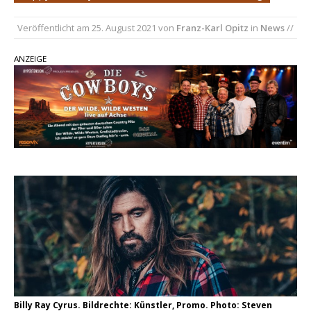
Ella Langley schreibt Musikgeschichte:
„Choosin‘ Texas“ gehört zu den größten Hits
Veröffentlicht am
25. August 2021
von
Franz-Karl Opitz
in
News
//
aller Zeiten
ANZEIGE
pez veröffentlicht neue Single „Late Night
Talks“ – eine Hymne auf unvergessliche
Sommernächte
Country Music Hot News – 9. August 2026:
Morgan Wallen, Dolly Parton und Riley Green im
Fokus
Billy Ray Cyrus. Bildrechte: Künstler, Promo. Photo: Steven