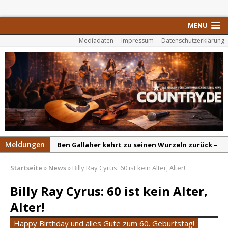
MENU
Mediadaten
Impressum
Datenschutzerklärung
Meldungen
Ben Gallaher kehrt zu seinen Wurzeln zurück –
„Taylor Gold“ zeigt die Kraft der Akustik
Startseite
»
News
»
Billy Ray Cyrus: 60 ist kein Alter, Alter!
Colton Dawson legt mit „Worth It“ nach –
Country mit Herz und Humor
Billy Ray Cyrus: 60 ist kein Alter,
Carly Pearce hinterfragt den ständigen
Alter!
Vergleich mit anderen
Happy Birthday und alles Gute zum 60. Geburtstag!