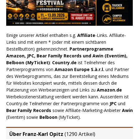
Einige unserer Artikel enthalten s.g.
Affiliate
-Links. Affiliate-
Links sind mit einem * (oder mit einem sichtbaren
Bestellbutton) gekennzeichnet.
Partnerprogramme
Amazon, JPC, Bear Family Records und Awin (Eventim),
Belboon (MyTicket)
:
Country.de
ist Teilnehmer des
Partnerprogramms von
Amazon Europe S.à.r.l.
und Partner
des Werbeprogramms, das zur Bereitstellung eines Mediums
für Websites konzipiert wurde, mittels dessen durch die
Platzierung von Werbeanzeigen und Links zu
Amazon.de
Werbekostenerstattung verdient werden kann. Ausserdem ist
Country.de Teilnehmer der Partnerprogramme von
JPC
und
Bear Family Records
sowie Affiliate-Marketing-Anbieter
Awin
(Eventim) sowie
Belboon
(MyTicket).
Über Franz-Karl Opitz
(
1290 Artikel
)