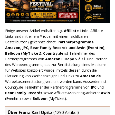
Einige unserer Artikel enthalten s.g.
Affiliate
-Links. Affiliate-
Links sind mit einem * (oder mit einem sichtbaren
Bestellbutton) gekennzeichnet.
Partnerprogramme
Amazon, JPC, Bear Family Records und Awin (Eventim),
Belboon (MyTicket)
:
Country.de
ist Teilnehmer des
Partnerprogramms von
Amazon Europe S.à.r.l.
und Partner
des Werbeprogramms, das zur Bereitstellung eines Mediums
für Websites konzipiert wurde, mittels dessen durch die
Platzierung von Werbeanzeigen und Links zu
Amazon.de
Werbekostenerstattung verdient werden kann. Ausserdem ist
Country.de Teilnehmer der Partnerprogramme von
JPC
und
Bear Family Records
sowie Affiliate-Marketing-Anbieter
Awin
(Eventim) sowie
Belboon
(MyTicket).
Über Franz-Karl Opitz
(
1290 Artikel
)