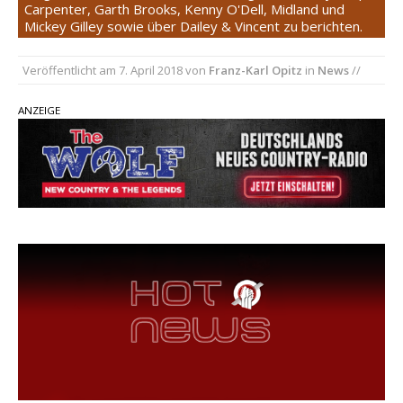
Carpenter, Garth Brooks, Kenny O'Dell, Midland und
Mickey Gilley sowie über Dailey & Vincent zu berichten.
pez veröffentlicht neue Single „Late Night
Talks“ – eine Hymne auf unvergessliche
Veröffentlicht am
7. April 2018
von
Franz-Karl Opitz
in
News
//
Sommernächte
Randy Travis veröffentlicht mit „I Don’t Care“
ANZEIGE
einen weiteren Schatz aus dem Archiv
Ben Gallaher kehrt zu seinen Wurzeln zurück –
„Taylor Gold“ zeigt die Kraft der Akustik