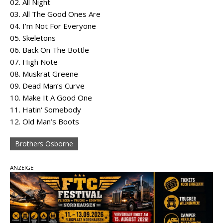
02. All Night
03. All The Good Ones Are
04. I’m Not For Everyone
05. Skeletons
06. Back On The Bottle
07. High Note
08. Muskrat Greene
09. Dead Man’s Curve
10. Make It A Good One
11. Hatin‘ Somebody
12. Old Man’s Boots
Brothers Osborne
ANZEIGE