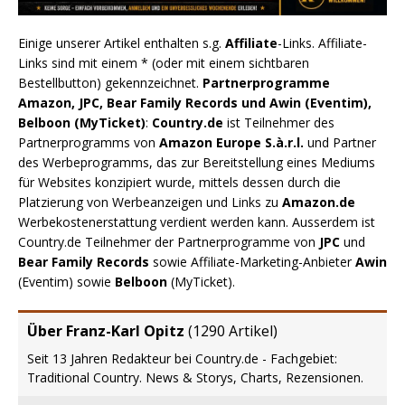
Einige unserer Artikel enthalten s.g.
Affiliate
-Links. Affiliate-
Links sind mit einem * (oder mit einem sichtbaren
Bestellbutton) gekennzeichnet.
Partnerprogramme
Amazon, JPC, Bear Family Records und Awin (Eventim),
Belboon (MyTicket)
:
Country.de
ist Teilnehmer des
Partnerprogramms von
Amazon Europe S.à.r.l.
und Partner
des Werbeprogramms, das zur Bereitstellung eines Mediums
für Websites konzipiert wurde, mittels dessen durch die
Platzierung von Werbeanzeigen und Links zu
Amazon.de
Werbekostenerstattung verdient werden kann. Ausserdem ist
Country.de Teilnehmer der Partnerprogramme von
JPC
und
Bear Family Records
sowie Affiliate-Marketing-Anbieter
Awin
(Eventim) sowie
Belboon
(MyTicket).
Über Franz-Karl Opitz
(
1290 Artikel
)
Seit 13 Jahren Redakteur bei Country.de - Fachgebiet:
Traditional Country. News & Storys, Charts, Rezensionen.