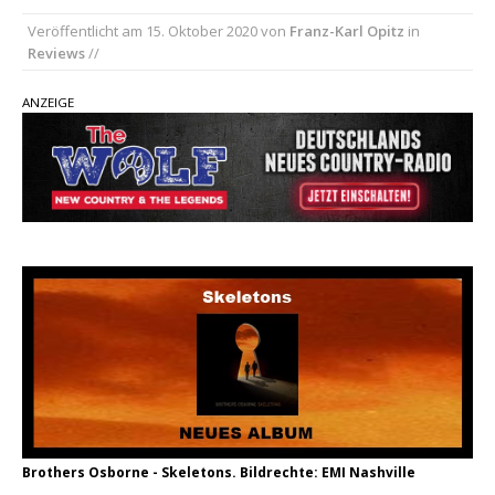
Veröffentlicht am
15. Oktober 2020
von
Franz-Karl Opitz
in
pez veröffentlicht neue Single „Late Night
Reviews
//
Talks“ – eine Hymne auf unvergessliche
Sommernächte
ANZEIGE
Country Music Hot News – 9. August 2026:
Morgan Wallen, Dolly Parton und Riley Green im
Fokus
Ben Gallaher kehrt zu seinen Wurzeln zurück –
„Taylor Gold“ zeigt die Kraft der Akustik
Brothers Osborne - Skeletons. Bildrechte: EMI Nashville