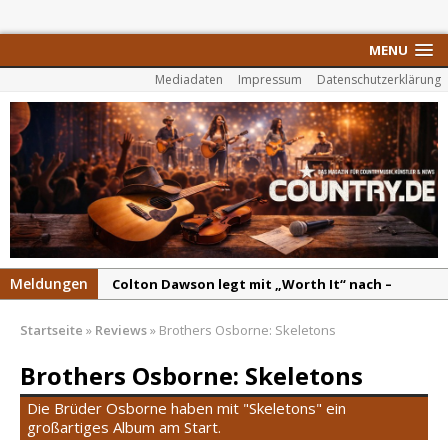
MENU
Mediadaten
Impressum
Datenschutzerklärung
Meldungen
Colton Dawson legt mit „Worth It“ nach –
Country mit Herz und Humor
Startseite
»
Reviews
»
Brothers Osborne: Skeletons
Carly Pearce hinterfragt den ständigen
Vergleich mit anderen
Brothers Osborne: Skeletons
Ella Langley schreibt Musikgeschichte:
Die Brüder Osborne haben mit "Skeletons" ein
„Choosin‘ Texas“ gehört zu den größten Hits
großartiges Album am Start.
aller Zeiten