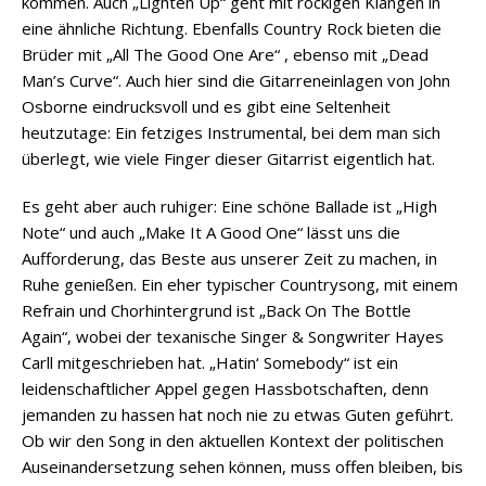
kommen. Auch „Lighten Up“ geht mit rockigen Klängen in
eine ähnliche Richtung. Ebenfalls Country Rock bieten die
Brüder mit „All The Good One Are“ , ebenso mit „Dead
Man’s Curve“. Auch hier sind die Gitarreneinlagen von John
Osborne eindrucksvoll und es gibt eine Seltenheit
heutzutage: Ein fetziges Instrumental, bei dem man sich
überlegt, wie viele Finger dieser Gitarrist eigentlich hat.
Es geht aber auch ruhiger: Eine schöne Ballade ist „High
Note“ und auch „Make It A Good One“ lässt uns die
Aufforderung, das Beste aus unserer Zeit zu machen, in
Ruhe genießen. Ein eher typischer Countrysong, mit einem
Refrain und Chorhintergrund ist „Back On The Bottle
Again“, wobei der texanische Singer & Songwriter Hayes
Carll mitgeschrieben hat. „Hatin‘ Somebody“ ist ein
leidenschaftlicher Appel gegen Hassbotschaften, denn
jemanden zu hassen hat noch nie zu etwas Guten geführt.
Ob wir den Song in den aktuellen Kontext der politischen
Auseinandersetzung sehen können, muss offen bleiben, bis