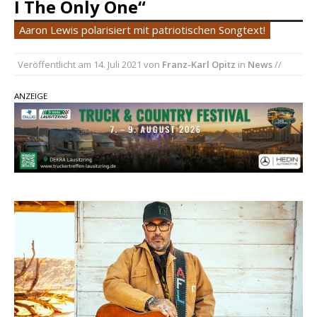
I The Only One“
einen weiteren Schatz aus dem Archiv
Aaron Lewis polarisiert mit patriotischen Songtext!
Danke für Euer Vertrauen: Country.de erreicht
täglich rund 10.000 Leser
Veröffentlicht am
14. Juli 2021
von
Franz-Karl Opitz
in
News
//
Kacey Musgraves entführt Fans mit neuem
ANZEIGE
Video zu „Mexico Honey“
Carly Pearce hinterfragt den ständigen
Vergleich mit anderen