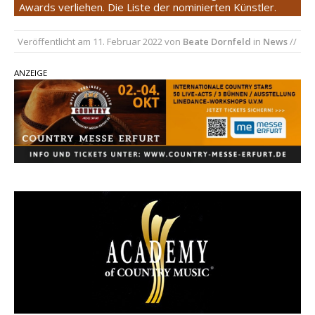
Awards verliehen. Die Liste der nominierten Künstler.
einen weiteren Schatz aus dem Archiv
Danke für Euer Vertrauen: Country.de erreicht
Veröffentlicht am
11. Februar 2022
von
Beate Dornfeld
in
News
//
täglich rund 10.000 Leser
ANZEIGE
Kacey Musgraves entführt Fans mit neuem
Video zu „Mexico Honey“
Carly Pearce hinterfragt den ständigen
Vergleich mit anderen