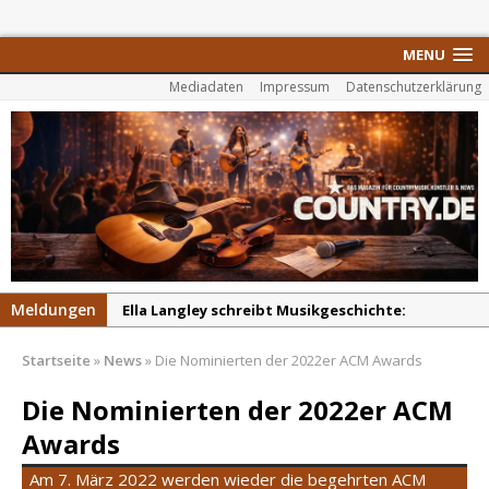
MENU
Mediadaten
Impressum
Datenschutzerklärung
Meldungen
Ella Langley schreibt Musikgeschichte:
„Choosin‘ Texas“ gehört zu den größten Hits
Startseite
»
News
»
Die Nominierten der 2022er ACM Awards
aller Zeiten
pez veröffentlicht neue Single „Late Night
Die Nominierten der 2022er ACM
Talks“ – eine Hymne auf unvergessliche
Awards
Sommernächte
Am 7. März 2022 werden wieder die begehrten ACM
Randy Travis veröffentlicht mit „I Don’t Care“