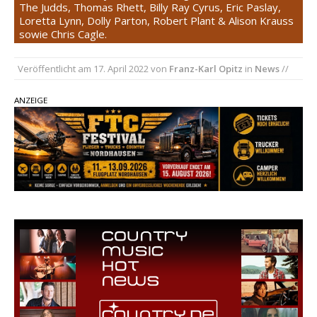
The Judds, Thomas Rhett, Billy Ray Cyrus, Eric Paslay,
Loretta Lynn, Dolly Parton, Robert Plant & Alison Krauss
pez veröffentlicht neue Single „Late Night
sowie Chris Cagle.
Talks“ – eine Hymne auf unvergessliche
Sommernächte
Veröffentlicht am
17. April 2022
von
Franz-Karl Opitz
in
News
//
Randy Travis veröffentlicht mit „I Don’t Care“
einen weiteren Schatz aus dem Archiv
ANZEIGE
Ben Gallaher kehrt zu seinen Wurzeln zurück –
„Taylor Gold“ zeigt die Kraft der Akustik