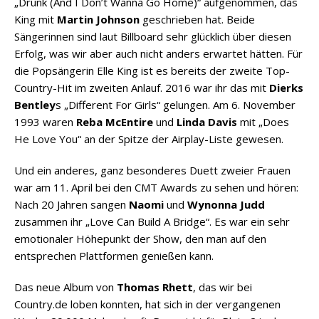
„Drunk (And I Don’t Wanna Go Home)“ aufgenommen, das
King mit
Martin Johnson
geschrieben hat. Beide
Sängerinnen sind laut Billboard sehr glücklich über diesen
Erfolg, was wir aber auch nicht anders erwartet hätten. Für
die Popsängerin Elle King ist es bereits der zweite Top-
Country-Hit im zweiten Anlauf. 2016 war ihr das mit
Dierks
Bentley
s „Different For Girls“ gelungen. Am 6. November
1993 waren
Reba McEntire
und
Linda Davis
mit „Does
He Love You“ an der Spitze der Airplay-Liste gewesen.
Und ein anderes, ganz besonderes Duett zweier Frauen
war am 11. April bei den CMT Awards zu sehen und hören:
Nach 20 Jahren sangen
Naomi
und
Wynonna Judd
zusammen ihr „Love Can Build A Bridge“. Es war ein sehr
emotionaler Höhepunkt der Show, den man auf den
entsprechen Plattformen genießen kann.
Das neue Album von
Thomas Rhett
, das wir bei
Country.de loben konnten, hat sich in der vergangenen