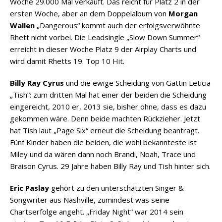
Woche 29.000 Mal verkauft. Das reicht für Platz 2 in der
ersten Woche, aber an dem Doppelalbum von
Morgan
Wallen
„Dangerous“ kommt auch der erfolgsverwöhnte
Rhett nicht vorbei. Die Leadsingle „Slow Down Summer“
erreicht in dieser Woche Platz 9 der Airplay Charts und
wird damit Rhetts 19. Top 10 Hit.
Billy Ray Cyrus
und die ewige Scheidung von Gattin Leticia
„Tish“: zum dritten Mal hat einer der beiden die Scheidung
eingereicht, 2010 er, 2013 sie, bisher ohne, dass es dazu
gekommen wäre. Denn beide machten Rückzieher. Jetzt
hat Tish laut „Page Six“ erneut die Scheidung beantragt.
Fünf Kinder haben die beiden, die wohl bekannteste ist
Miley und da wären dann noch Brandi, Noah, Trace und
Braison Cyrus. 29 Jahre haben Billy Ray und Tish hinter sich.
Eric Paslay
gehört zu den unterschätzten Singer &
Songwriter aus Nashville, zumindest was seine
Chartserfolge angeht. „Friday Night“ war 2014 sein