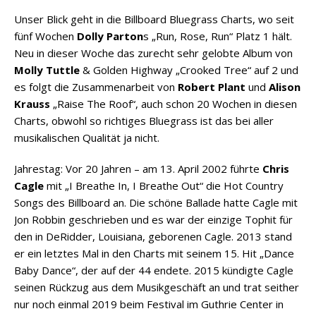
Unser Blick geht in die Billboard Bluegrass Charts, wo seit
fünf Wochen
Dolly Parton
s „Run, Rose, Run“ Platz 1 hält.
Neu in dieser Woche das zurecht sehr gelobte Album von
Molly Tuttle
& Golden Highway „Crooked Tree“ auf 2 und
es folgt die Zusammenarbeit von
Robert Plant
und
Alison
Krauss
„Raise The Roof“, auch schon 20 Wochen in diesen
Charts, obwohl so richtiges Bluegrass ist das bei aller
musikalischen Qualität ja nicht.
Jahrestag: Vor 20 Jahren – am 13. April 2002 führte
Chris
Cagle
mit „I Breathe In, I Breathe Out“ die Hot Country
Songs des Billboard an. Die schöne Ballade hatte Cagle mit
Jon Robbin geschrieben und es war der einzige Tophit für
den in DeRidder, Louisiana, geborenen Cagle. 2013 stand
er ein letztes Mal in den Charts mit seinem 15. Hit „Dance
Baby Dance“, der auf der 44 endete. 2015 kündigte Cagle
seinen Rückzug aus dem Musikgeschäft an und trat seither
nur noch einmal 2019 beim Festival im Guthrie Center in