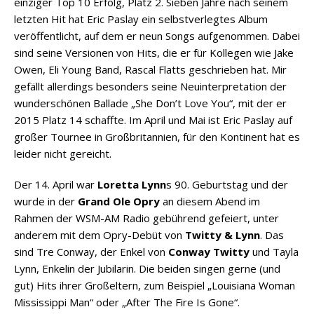
einziger Top 10 Erfolg, Platz 2. Sieben Jahre nach seinem
letzten Hit hat Eric Paslay ein selbstverlegtes Album
veröffentlicht, auf dem er neun Songs aufgenommen. Dabei
sind seine Versionen von Hits, die er für Kollegen wie Jake
Owen, Eli Young Band, Rascal Flatts geschrieben hat. Mir
gefällt allerdings besonders seine Neuinterpretation der
wunderschönen Ballade „She Don’t Love You“, mit der er
2015 Platz 14 schaffte. Im April und Mai ist Eric Paslay auf
großer Tournee in Großbritannien, für den Kontinent hat es
leider nicht gereicht.
Der 14. April war
Loretta Lynn
s 90. Geburtstag und der
wurde in der
Grand Ole Opry
an diesem Abend im
Rahmen der WSM-AM Radio gebührend gefeiert, unter
anderem mit dem Opry-Debüt von
Twitty & Lynn
. Das
sind Tre Conway, der Enkel von
Conway Twitty
und Tayla
Lynn, Enkelin der Jubilarin. Die beiden singen gerne (und
gut) Hits ihrer Großeltern, zum Beispiel „Louisiana Woman
Mississippi Man“ oder „After The Fire Is Gone“.