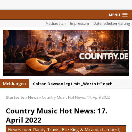
MENU
Mediadaten
Impressum
Datenschutzerklärung
Meldungen
Colton Dawson legt mit „Worth It“ nach –
Country mit Herz und Humor
Startseite
»
News
»
Country Music Hot News: 17. April 2022
Carly Pearce hinterfragt den ständigen
Vergleich mit anderen
Country Music Hot News: 17.
Ella Langley schreibt Musikgeschichte:
April 2022
„Choosin‘ Texas“ gehört zu den größten Hits
Neues über Randy Travis, Elle King & Miranda Lambert,
aller Zeiten