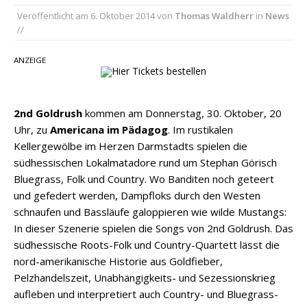
Veröffentlicht am
6. Oktober 2014
von
Thomas Waldherr
in
News
pez veröffentlicht neue Single „Late Night
//
Talks“ – eine Hymne auf unvergessliche
Sommernächte
ANZEIGE
Randy Travis veröffentlicht mit „I Don’t Care“
einen weiteren Schatz aus dem Archiv
2nd Goldrush
kommen am Donnerstag, 30. Oktober, 20
Ben Gallaher kehrt zu seinen Wurzeln zurück –
Uhr, zu
Americana im Pädagog
. Im rustikalen
„Taylor Gold“ zeigt die Kraft der Akustik
Kellergewölbe im Herzen Darmstadts spielen die
südhessischen Lokalmatadore rund um Stephan Görisch
Bluegrass, Folk und Country. Wo Banditen noch geteert
und gefedert werden, Dampfloks durch den Westen
schnaufen und Bassläufe galoppieren wie wilde Mustangs:
In dieser Szenerie spielen die Songs von 2nd Goldrush. Das
südhessische Roots-Folk und Country-Quartett lässt die
nord-amerikanische Historie aus Goldfieber,
Pelzhandelszeit, Unabhängigkeits- und Sezessionskrieg
aufleben und interpretiert auch Country- und Bluegrass-