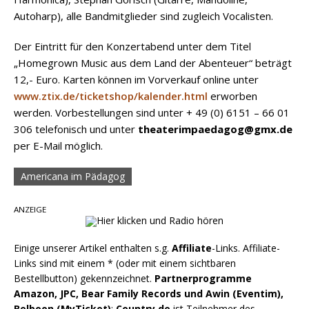
Autoharp), alle Bandmitglieder sind zugleich Vocalisten.
Der Eintritt für den Konzertabend unter dem Titel
„Homegrown Music aus dem Land der Abenteuer“ beträgt
12,- Euro. Karten können im Vorverkauf online unter
www.ztix.de/ticketshop/kalender.html
erworben
werden. Vorbestellungen sind unter + 49 (0) 6151 – 66 01
306 telefonisch und unter
theaterimpaedagog@gmx.de
per E-Mail möglich.
Americana im Pädagog
ANZEIGE
Einige unserer Artikel enthalten s.g.
Affiliate
-Links. Affiliate-
Links sind mit einem * (oder mit einem sichtbaren
Bestellbutton) gekennzeichnet.
Partnerprogramme
Amazon, JPC, Bear Family Records und Awin (Eventim),
Belboon (MyTicket)
:
Country.de
ist Teilnehmer des