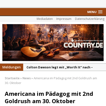
MENU
Mediadaten
Impressum
Datenschutzerklärung
Meldungen
Colton Dawson legt mit „Worth It“ nach –
Country mit Herz und Humor
Startseite
»
News
»
Americana im Pädagog mit 2nd Goldrush am
Carly Pearce hinterfragt den ständigen
30. Oktober
Vergleich mit anderen
Americana im Pädagog mit 2nd
Ella Langley schreibt Musikgeschichte:
Goldrush am 30. Oktober
„Choosin‘ Texas“ gehört zu den größten Hits
aller Zeiten