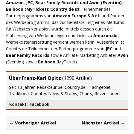
Amazon, JPC, Bear Family Records und Awin (Eventim),
Belboon (MyTicket)
:
Country.de
ist Teilnehmer des
Partnerprogramms von
Amazon Europe S.à.r.l.
und Partner
des Werbeprogramms, das zur Bereitstellung eines Mediums
für Websites konzipiert wurde, mittels dessen durch die
Platzierung von Werbeanzeigen und Links zu
Amazon.de
Werbekostenerstattung verdient werden kann. Ausserdem ist
Country.de Teilnehmer der Partnerprogramme von
JPC
und
Bear Family Records
sowie Affiliate-Marketing-Anbieter
Awin
(Eventim) sowie
Belboon
(MyTicket).
Über Franz-Karl Opitz
(
1290 Artikel
)
Seit 13 Jahren Redakteur bei Country.de - Fachgebiet:
Traditional Country. News & Storys, Charts, Rezensionen.
Kontakt:
Facebook
← Vorheriger Artikel
Nächster Artikel →