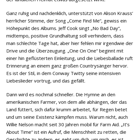
Ganz ruhig und nachdenklich, unterstützt von Alison Krauss‘
herrlicher Stimme, der Song „Come Find Me“, gewiss ein
Höhepunkt des Albums. Jeff Cook singt „No Bad Day“,
midtempo, positive Grundhaltung soll verhindern, dass
man schlechte Tage hat, aber hier fehlen mir irgendwie der
Drive und die Überzeugung. „One On One“ beginnt mit
einer hin geflüsterten Einleitung, und die Liebesballade ruft
Erinnerung an einem ganz großen Countrysänger hervor.
Es ist der Stil, in dem Conway Twitty seine intensiven
Liebeslieder vortrug, und das gefällt.
Dann wird es nochmal schneller. Die Hymne an den
amerikanischen Farmer, von dem alle abhängen, der das
Land füttert, sich dafür krumm arbeitet, für Regen betet
und um seine Existenz kämpfen muss. Warum nicht, auch
Willie Nelson macht seit 30 Jahren mobil für Farm Aid. „It’s
About Time“ ist ein Aufruf, die Menschheit zu retten, die
Geschichte zu ändern, es geht um dich, um mich, es ist