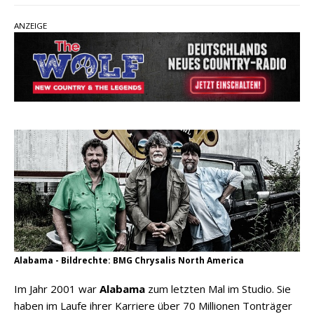
pez veröffentlicht neue Single „Late Night
ANZEIGE
Talks“ – eine Hymne auf unvergessliche
Sommernächte
Randy Travis veröffentlicht mit „I Don’t Care“
einen weiteren Schatz aus dem Archiv
Ben Gallaher kehrt zu seinen Wurzeln zurück –
„Taylor Gold“ zeigt die Kraft der Akustik
Alabama - Bildrechte: BMG Chrysalis North America
Im Jahr 2001 war
Alabama
zum letzten Mal im Studio. Sie
haben im Laufe ihrer Karriere über 70 Millionen Tonträger