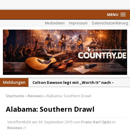
MENU
Mediadaten
Impressum
Datenschutzerklärung
Meldungen
Colton Dawson legt mit „Worth It“ nach –
Country mit Herz und Humor
Startseite
»
Reviews
»
Alabama: Southern Drawl
Carly Pearce hinterfragt den ständigen
Vergleich mit anderen
Alabama: Southern Drawl
Ella Langley schreibt Musikgeschichte:
Veröffentlicht am
30. September 2015
von
Franz-Karl Opitz
in
„Choosin‘ Texas“ gehört zu den größten Hits
Reviews
//
aller Zeiten