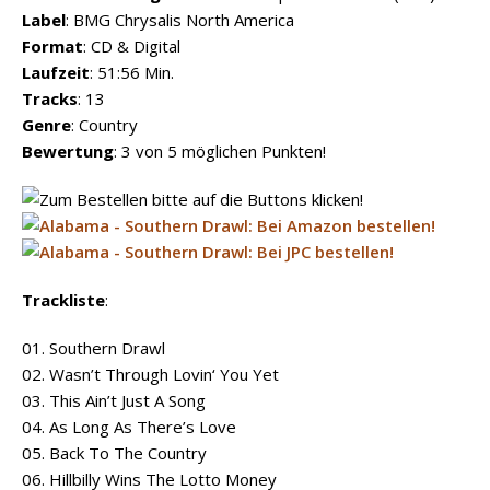
Label
: BMG Chrysalis North America
Format
: CD & Digital
Laufzeit
: 51:56 Min.
Tracks
: 13
Genre
: Country
Bewertung
: 3 von 5 möglichen Punkten!
Trackliste
:
01. Southern Drawl
02. Wasn’t Through Lovin‘ You Yet
03. This Ain’t Just A Song
04. As Long As There’s Love
05. Back To The Country
06. Hillbilly Wins The Lotto Money