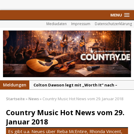
MENU
Mediadaten
Impressum
Datenschutzerklärung
Meldungen
Colton Dawson legt mit „Worth It“ nach –
Country mit Herz und Humor
Carly Pearce hinterfragt den ständigen
Startseite
»
News
»
Country Music Hot News vom 29. Januar 2018
Vergleich mit anderen
Country Music Hot News vom 29.
Ella Langley schreibt Musikgeschichte:
Januar 2018
„Choosin‘ Texas“ gehört zu den größten Hits
aller Zeiten
Es gibt u.a. Neues über Reba McEntire, Rhonda Vincent,