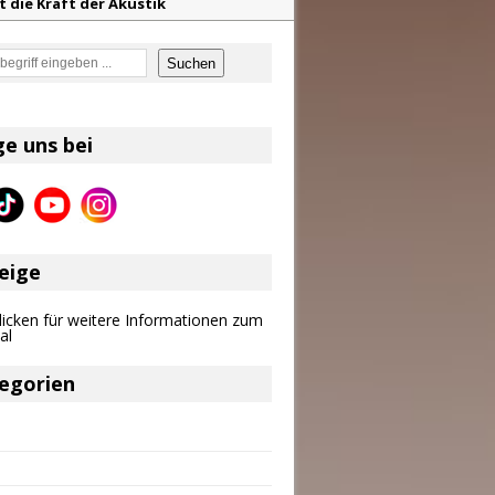
t die Kraft der Akustik
mor
en
Suchen
en größten Hits aller Zeiten
f unvergessliche Sommernächte
ge uns bei
on und Riley Green im Fokus
eige
egorien