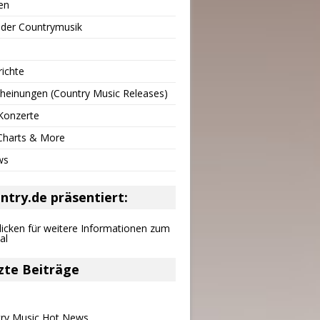
en
 der Countrymusik
richte
heinungen (Country Music Releases)
Konzerte
 Charts & More
ws
ntry.de präsentiert:
zte Beiträge