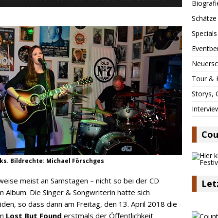
Biografi
Schätze
Specials
Eventbe
Neuersc
Tour & 
Storys,
Intervie
Cou
cks. Bildrechte: Michael Förschges
weise meist an Samstagen – nicht so bei der CD
Let
Album. Die Singer & Songwriterin hatte sich
iden, so dass dann am Freitag, den 13. April 2018 die
um
Lost But Found
erstmals der Öffentlichkeit