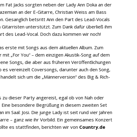
m Fat Jacks sorgten neben der Lady Ann Doka an der
azemian an der E-Gitarre, Christian Weiss am Bass
on. Gesanglich betsritt Ann den Part des Lead-Vocals
Gitarristen unterstützt. Zum Dank dafür überließ ihm
art des Lead-Vocal. Doch dazu kommen wir noch!
as erste mit Songs aus dem aktuellen Album. Zum
 mit „For You“ – dem einzigen Akustik-Song auf dem
gene Songs, die aber aus früheren Veröffentlichungen
 es vereinzelt Coversongs, darunter auch den Song,
s handelt sich um die „Männerversion“ des Big & Rich-
 zu dieser Party angereist, egal ob von Nah oder
g. Eine besondere Begrüßung in diesem zweiten Set
im Saal: Josi. Die junge Lady ist seit rund vier Jahren
tarre – ganz wie ihr Vorbild. Ein gemeinsames Konzert
llte es stattfinden, berichten wir von
Country.de