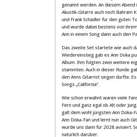
genannt werden. An diesem Abend i
Akustik-Gitarre auch noch Bahram K
und Frank Schädler für den guten T
und wurde dabei bestens von ihrem 
Ann in einem Song dann auch den P
Das zweite Set startete wie auch d
Wiedereinstieg gab es Ann Doka pur
Album. Ihm folgten zwei weitere ei
stammten. Auch in dieser Runde gab
den Anns Gitarrist singen durfte. E
Songs „California“.
Wie schon erwähnt waren viele Fans
Fern und ganz egal ob Alt oder Jun
galt dem wohl jüngsten Ann Doka-Fan 
Ann Doka-Fan und lernt nun auch Gi
wurde uns dann für 2028 avisiert. So
natürlich darüber.