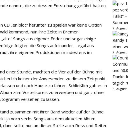
de nannte, die zu dessen Entstehung geführt hatten
pez verö
Talks“ –
Sommer
en CD „en bloc“ herunter zu spielen war keine Option
7. August
rwald kommend, nun ihre Zelte in Bremen
 „alte“ Songs aus eigener Feder und sogar einige
Randy Tr
nfolge folgten die Songs aufeinander – egal aus
einen w
rauf, ihre eigenen Produktionen mindestens im
7. August
nd einer Stunde, machten die Vier auf der Bühne mit
Danke fü
sicherlich keiner der Anwesenden zu diesem Zeitpunkt
täglich 
rlassen und nach Hause zu fahren. Schließlich gab es in
5. August
 Album zum Vorteilspreis zu erwerben und ganz ohne
Autogramm versehen zu lassen.
stand zusammen mit ihrer Band wieder auf der Bühne.
unkt ja noch sechs Songs aus dem aktuellen Album.
 dann sollte nun an dieser Stelle auch Ross und Reiter