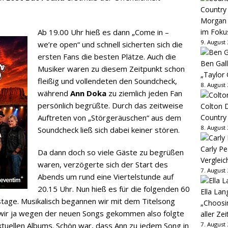
Country
Morgan 
im Foku
Ab 19.00 Uhr hieß es dann „Come in –
9. August
we’re open“ und schnell sicherten sich die
ersten Fans die besten Plätze. Auch die
Ben Gall
Musiker waren zu diesem Zeitpunkt schon
„Taylor 
fleißig und vollendeten den Soundcheck,
8. August
während
Ann Doka
zu ziemlich jeden Fan
persönlich begrüßte. Durch das zeitweise
Colton D
Country
Auftreten von „Störgeräuschen“ aus dem
8. August
Soundcheck ließ sich dabei keiner stören.
Carly Pe
Da dann doch so viele Gäste zu begrüßen
Vergleic
waren, verzögerte sich der Start des
7. August
Abends um rund eine Viertelstunde auf
20.15 Uhr. Nun hieß es für die folgenden 60
Ella Lan
stage. Musikalisch begannen wir mit dem Titelsong
„Choosin
n wir ja wegen der neuen Songs gekommen also folgte
aller Zei
7. August
ktuellen Albums. Schön war, dass Ann zu jedem Song in