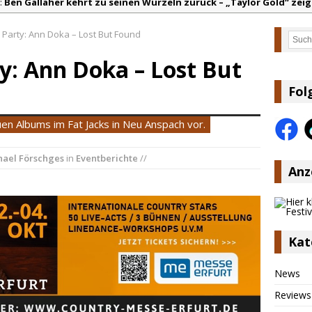
:
Ben Gallaher kehrt zu seinen Wurzeln zurück – „Taylor Gold“ zeig
olton Dawson legt mit „Worth It“ nach – Country mit Herz und Hu
Party: Ann Doka – Lost But Found
Such
arly Pearce hinterfragt den ständigen Vergleich mit anderen
y: Ann Doka – Lost But
lla Langley schreibt Musikgeschichte: „Choosin‘ Texas“ gehört zu d
ez veröffentlicht neue Single „Late Night Talks“ – eine Hymne au
Fol
ountry Music Hot News – 9. August 2026: Morgan Wallen, Dolly Part
uen Albums im Fat Jacks in Neu Anspach vor.
hael Förschges
in
Eventberichte
//
Anz
Kat
News
Reviews