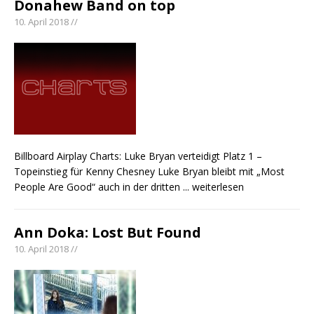
Donahew Band on top
Country Music Hot News – 2. August 2026: Dolly
Parton, Bill Anderson und Shaboozey im Fokus
10. April 2018 //
Chris Johnson & The Hollywood Hillbillies
kündigen neues Album mit „Better Days
Ahead“ an
Danke für Euer Vertrauen: Country.de erreicht
täglich rund 10.000 Leser
Billboard Airplay Charts: Luke Bryan verteidigt Platz 1 –
Topeinstieg für Kenny Chesney Luke Bryan bleibt mit „Most
People Are Good“ auch in der dritten
... weiterlesen
Ann Doka: Lost But Found
10. April 2018 //