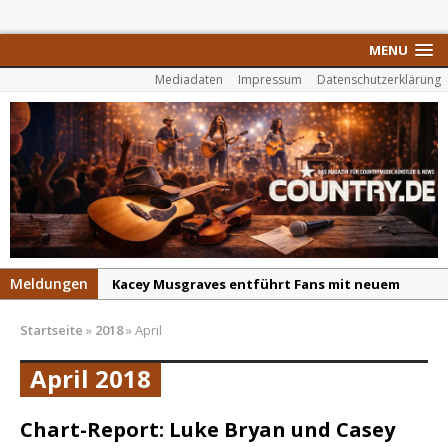
MENU
Mediadaten
Impressum
Datenschutzerklärung
Meldungen
Kacey Musgraves entführt Fans mit neuem
Video zu „Mexico Honey“
Startseite
»
2018
»
April
Carter Faith mit brandneuem Musikvideo zu
„Pearl Handled Pistol“
April 2018
Son Volt – „Sound Signal Serenades“ erscheint
am 28. August
Chart-Report: Luke Bryan und Casey