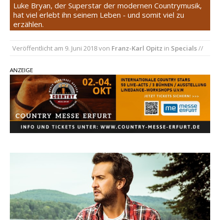
Son Volt – „Sound Signal Serenades“ erscheint
Luke Bryan, der Superstar der modernen Countrymusik,
hat viel erlebt ihn seinem Leben - und somit viel zu
am 28. August
erzählen.
pez veröffentlicht neue Single „Late Night
Talks“ – eine Hymne auf unvergessliche
Veröffentlicht am
9. Juni 2018
von
Franz-Karl Opitz
in
Specials
//
Sommernächte
Randy Travis veröffentlicht mit „I Don’t Care“
ANZEIGE
einen weiteren Schatz aus dem Archiv