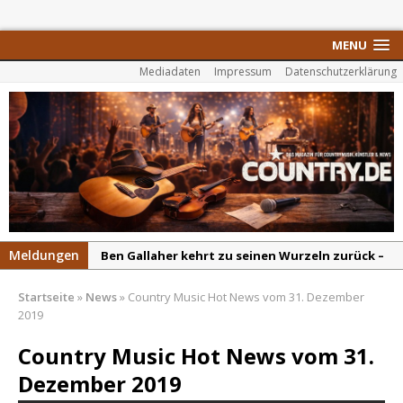
MENU
Mediadaten
Impressum
Datenschutzerklärung
Meldungen
Ben Gallaher kehrt zu seinen Wurzeln zurück –
„Taylor Gold“ zeigt die Kraft der Akustik
Startseite
»
News
»
Country Music Hot News vom 31. Dezember
Colton Dawson legt mit „Worth It“ nach –
2019
Country mit Herz und Humor
Country Music Hot News vom 31.
Carly Pearce hinterfragt den ständigen
Dezember 2019
Vergleich mit anderen