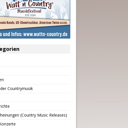
egorien
en
 der Countrymusik
richte
heinungen (Country Music Releases)
Konzerte