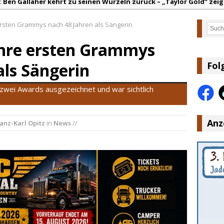
:
Ben Gallaher kehrt zu seinen Wurzeln zurück – „Taylor Gold“ zeig
olton Dawson legt mit „Worth It“ nach – Country mit Herz und Hu
ersten Grammys nach 48 Jahren als Sängerin
Such
arly Pearce hinterfragt den ständigen Vergleich mit anderen
Ihre ersten Grammys
lla Langley schreibt Musikgeschichte: „Choosin‘ Texas“ gehört zu d
ez veröffentlicht neue Single „Late Night Talks“ – eine Hymne au
als Sängerin
Fol
ountry Music Hot News – 9. August 2026: Morgan Wallen, Dolly Part
zwei Awards ausgezeichnet und war sichtlich
Anz
anz-Karl Opitz
in
News
//