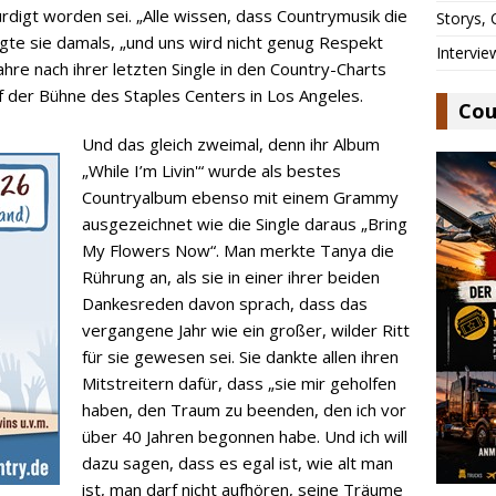
rdigt worden sei. „Alle wissen, dass Countrymusik die
Storys,
agte sie damals, „und uns wird nicht genug Respekt
Intervie
ahre nach ihrer letzten Single in den Country-Charts
f der Bühne des Staples Centers in Los Angeles.
Cou
Und das gleich zweimal, denn ihr Album
„While I’m Livin'“ wurde als bestes
Countryalbum ebenso mit einem Grammy
ausgezeichnet wie die Single daraus „Bring
My Flowers Now“. Man merkte Tanya die
Rührung an, als sie in einer ihrer beiden
Dankesreden davon sprach, dass das
vergangene Jahr wie ein großer, wilder Ritt
für sie gewesen sei. Sie dankte allen ihren
Mitstreitern dafür, dass „sie mir geholfen
haben, den Traum zu beenden, den ich vor
über 40 Jahren begonnen habe. Und ich will
dazu sagen, dass es egal ist, wie alt man
ist, man darf nicht aufhören, seine Träume