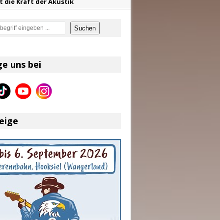
t die Kraft der Akustik
mor
en
Suchen
en größten Hits aller Zeiten
f unvergessliche Sommernächte
ge uns bei
on und Riley Green im Fokus
eige