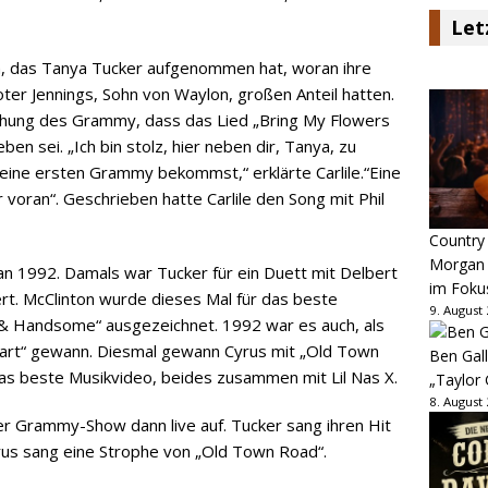
Let
um, das Tanya Tucker aufgenommen hat, woran ihre
ter Jennings, Sohn von Waylon, großen Anteil hatten.
leihung des Grammy, dass das Lied „Bring My Flowers
n sei. „Ich bin stolz, hier neben dir, Tanya, zu
eine ersten Grammy bekommst,“ erklärte Carlile.“Eine
 voran“. Geschrieben hatte Carlile den Song mit Phil
Country
Morgan 
n 1992. Damals war Tucker für ein Duett mit Delbert
im Foku
ert. McClinton wurde dieses Mal für das beste
9. August
rk & Handsome“ ausgezeichnet. 1992 war es auch, als
Heart“ gewann. Diesmal gewann Cyrus mit „Old Town
Ben Gall
as beste Musikvideo, beides zusammen mit Lil Nas X.
„Taylor 
8. August
der Grammy-Show dann live auf. Tucker sang ihren Hit
yrus sang eine Strophe von „Old Town Road“.