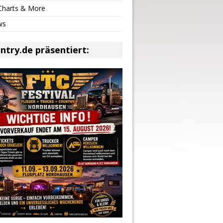
 Charts & More
ws
ntry.de präsentiert: