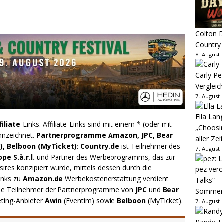
Colton D
Country
8. August
Carly Pe
Vergleic
7. August
Ella Lan
filiate
-Links. Affiliate-Links sind mit einem * (oder mit
„Choosin
nnzeichnet.
Partnerprogramme Amazon, JPC, Bear
aller Zei
), Belboon (MyTicket)
:
Country.de
ist Teilnehmer des
7. August
e S.à.r.l.
und Partner des Werbeprogramms, das zur
ites konzipiert wurde, mittels dessen durch die
pez verö
inks zu
Amazon.de
Werbekostenerstattung verdient
Talks“ –
.de Teilnehmer der Partnerprogramme von
JPC
und
Bear
Sommer
eting-Anbieter
Awin
(Eventim) sowie
Belboon
(MyTicket).
7. August
Randy Tr