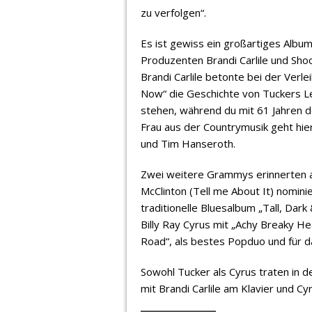
zu verfolgen“.
Es ist gewiss ein großartiges Alb
Produzenten Brandi Carlile und Shoo
Brandi Carlile betonte bei der Ver
Now“ die Geschichte von Tuckers Lebe
stehen, während du mit 61 Jahren d
Frau aus der Countrymusik geht hier
und Tim Hanseroth.
Zwei weitere Grammys erinnerten a
McClinton (Tell me About It) nomini
traditionelle Bluesalbum „Tall, Da
Billy Ray Cyrus mit „Achy Breaky 
Road“, als bestes Popduo und für d
Sowohl Tucker als Cyrus traten in 
mit Brandi Carlile am Klavier und C