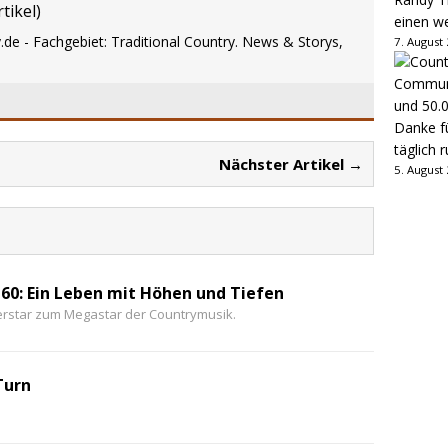
tikel
)
einen w
.de - Fachgebiet: Traditional Country. News & Storys,
7. August
Danke fü
täglich 
Nächster Artikel →
5. August
60: Ein Leben mit Höhen und Tiefen
erstar zum Megastar der Countrymusik.
Turn