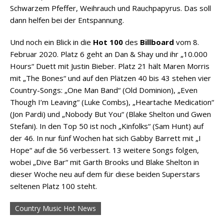
Schwarzem Pfeffer, Weihrauch und Rauchpapyrus. Das soll
dann helfen bei der Entspannung.
Und noch ein Blick in die
Hot 100
des
Billboard
vom 8.
Februar 2020. Platz 6 geht an Dan & Shay und ihr „10.000
Hours“ Duett mit Justin Bieber. Platz 21 hält Maren Morris
mit „The Bones“ und auf den Plätzen 40 bis 43 stehen vier
Country-Songs: „One Man Band“ (Old Dominion), „Even
Though I’m Leaving“ (Luke Combs), „Heartache Medication“
(Jon Pardi) und „Nobody But You“ (Blake Shelton und Gwen
Stefani). In den Top 50 ist noch „Kinfolks“ (Sam Hunt) auf
der 46. In nur fünf Wochen hat sich Gabby Barrett mit „I
Hope“ auf die 56 verbessert. 13 weitere Songs folgen,
wobei „Dive Bar“ mit Garth Brooks und Blake Shelton in
dieser Woche neu auf dem für diese beiden Superstars
seltenen Platz 100 steht.
Country Music Hot News