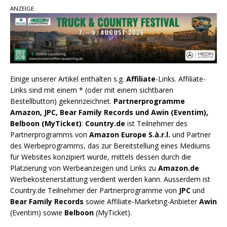
ANZEIGE
Einige unserer Artikel enthalten s.g.
Affiliate
-Links. Affiliate-
Links sind mit einem * (oder mit einem sichtbaren
Bestellbutton) gekennzeichnet.
Partnerprogramme
Amazon, JPC, Bear Family Records und Awin (Eventim),
Belboon (MyTicket)
:
Country.de
ist Teilnehmer des
Partnerprogramms von
Amazon Europe S.à.r.l.
und Partner
des Werbeprogramms, das zur Bereitstellung eines Mediums
für Websites konzipiert wurde, mittels dessen durch die
Platzierung von Werbeanzeigen und Links zu
Amazon.de
Werbekostenerstattung verdient werden kann. Ausserdem ist
Country.de Teilnehmer der Partnerprogramme von
JPC
und
Bear Family Records
sowie Affiliate-Marketing-Anbieter
Awin
(Eventim) sowie
Belboon
(MyTicket).