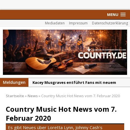
MENU
Mediadaten
Impressum
Datenschutzerklärung
Meldungen
Kacey Musgraves entführt Fans mit neuem
Video zu „Mexico Honey“
Startseite
»
News
»
Country Music Hot News vom 7. Februar 2020
Carter Faith mit brandneuem Musikvideo zu
„Pearl Handled Pistol“
Country Music Hot News vom 7.
Son Volt – „Sound Signal Serenades“ erscheint
Februar 2020
am 28. August
Es gibt Neues über Loretta Lynn, Johnny Cash's