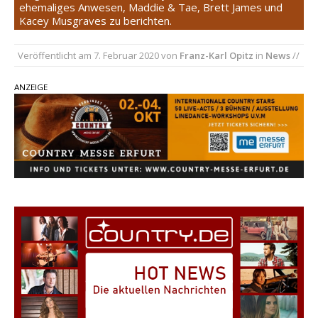
Country Music Hot News – 2. August 2026: Dolly
ehemaliges Anwesen, Maddie & Tae, Brett James und
Kacey Musgraves zu berichten.
Parton, Bill Anderson und Shaboozey im Fokus
Chris Johnson & The Hollywood Hillbillies
Veröffentlicht am
7. Februar 2020
von
Franz-Karl Opitz
in
News
//
kündigen neues Album mit „Better Days
Ahead“ an
ANZEIGE
Danke für Euer Vertrauen: Country.de erreicht
täglich rund 10.000 Leser