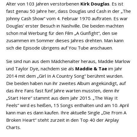
Alter von 103 Jahren verstorbenen
Kirk Douglas
. Es ist
fast genau 50 Jahre her, dass Douglas und Cash in der „The
Johnny Cash Show“ vom 4. Februar 1970 auftraten. Es war
Douglas‘ erster Besuch in Nashville. Die beiden machten
schon mal Werbung für den Film „A Gunfight“, den sie
zusammen im Sommer dieses Jahres drehten. Man kann
sich die Episode übrigens auf You Tube anschauen.
Sie sind nun aus dem Mädchenalter heraus, Maddie Marlow
und Taylor Dye, nachdem sie als
Maddie & Tae
im Jahr
2014 mit dem „Girl In A Country Song“ berühmt wurden.
Die beiden haben nun ihr zweites Album angekündigt, auf
das ihre Fans fast fünf Jahre warten mussten, denn ihr
„Start Here“ stammt aus dem Jahr 2015. „The Way It
Feels“ wird es heißen, 15 Songs enthalten und am 10. April
kann man es dann kaufen. Ihre aktuelle Single „Die From A
Broken Heart“ steht zurzeit in den Top 40 der Airplay
Charts.