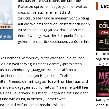
uns das erste Mal trafen, um über die
Let
Platte zu sprechen, sagte John, er wollte,
dass ich versuche, einen Schritt
zurückzutreten und in meinem Songwriting
auf die Welt zu schauen, anstatt nach innen
zu schauen“, sagt Jarosz dazu. Jetzt mit
Ende Zwanzig, war der Zeitpunkt für sie
gekommen, zurückzuschauen, zurück in ihre
Danke fü
in Texas namens Wimberley aufgewachsen, die gerade
täglich 
st es ein weiter Weg zu einer Grammy-prämierten
5. August
us aus Wimberley. „Maggie“ ist eine raffinierte
 bei ihrem zehnjährigen Highschool-Treffen
lten Freund, der mir sagte:“ Ich will nur hier raus und
z anders dagegen ist „Hometown“. Sarah erzählt hier
ls das Feuerwerk ausstieg“. Eingearbeitet sind darin
 und wie es ist, in dieses „Hometown“
Kacey M
stische und einfühlsame Charakterskizzen.
Video z