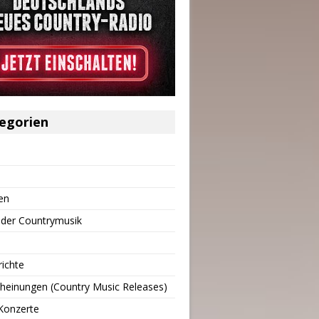
egorien
en
 der Countrymusik
richte
heinungen (Country Music Releases)
Konzerte