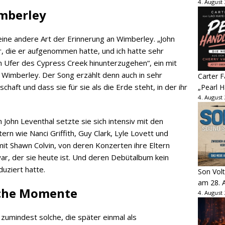
4. August
mberley
eine andere Art der Erinnerung an Wimberley. „John
r, die er aufgenommen hatte, und ich hatte sehr
um Ufer des Cypress Creek hinunterzugehen“, ein mit
imberley. Der Song erzählt denn auch in sehr
Carter 
aft und dass sie für sie als die Erde steht, in der ihr
„Pearl H
4. August
John Leventhal setzte sie sich intensiv mit den
rn wie Nanci Griffith, Guy Clark, Lyle Lovett und
t Shawn Colvin, von deren Konzerten ihre Eltern
ar, der sie heute ist. Und deren Debütalbum kein
duziert hatte.
Son Volt
am 28. 
sche Momente
4. August
umindest solche, die später einmal als