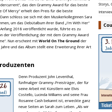
Storys,
Undercurrent“, das den Grammy Award für das beste
 Of Mercy“ erhielt den Preis für die beste
Intervie
ann schloss sie sich mit den Musikerkolleginnen Sara
mmen, um das Debütalbum ihrer Band „I’m With Her“
Cou
Anfang 2018 veröffentlicht wurde, führte es zu
on der Veröffentlichung der mit dem Grammy Award
me“. Nun erscheint mit
World On The Ground
der
 Jahre und das Album stellt eine Erweiterung ihrer Art
Produzenten
Denn Produzent John Leventhal,
fünfmaliger Grammy-Preisträger, der für
seine Arbeit mit Künstlern wie Elvis
Costello, Lucinda Williams und seine Frau
Rosanne Cash bekannt ist, erweckte ganz
neue Seiten an Sarah zum Leben. „Als wir