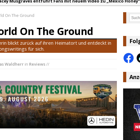
acey Musgraves entführt Fans mit neuem Video zu „Mexico Honey“
arter Faith mit brandneuem Musikvideo zu „Pearl Handled Pistol“
rld On The Ground
Such
on Volt – „Sound Signal Serenades“ erscheint am 28. August
World On The Ground
ountry Music Hot News – 2. August 2026: Dolly Parton, Bill Anders
s Johnson & The Hollywood Hillbillies kündigen neues Album mit „
Fol
rin blickt zurück auf ihren Heimatort und entdeckt in
anke für Euer Vertrauen: Country.de erreicht täglich rund 10.000 L
gswritings für sich.
s Waldherr
in
Reviews
//
Anz