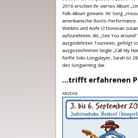
2016 erschien ihr viertes Album „
Folk-Album gewann. Ihr Song „House
amerikanische Roots-Performance. D
Watkins und Aoife O’Donovan zusa
aufzunehmen. Als „See You Around“ 
ausgedehnten Tourneen, gefolgt v
ausgezeichneten Single „Call My Na
fünfte Solo-Longplayer, Sarah ist 28
des Songwriting dar.
…trifft erfahrenen 
ANZEIGE