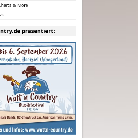
 Charts & More
ws
ntry.de präsentiert: