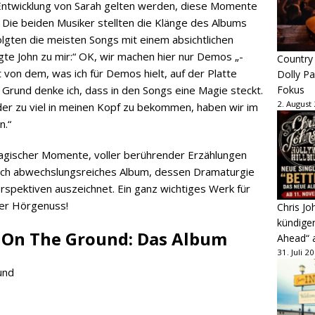
Entwicklung von Sarah gelten werden, diese Momente
Die beiden Musiker stellten die Klänge des Albums
folgten die meisten Songs mit einem absichtlichen
gte John zu mir:“ OK, wir machen hier nur Demos „-
Country
von dem, was ich für Demos hielt, auf der Platte
Dolly P
Fokus
 Grund denke ich, dass in den Songs eine Magie steckt.
2. August
oder zu viel in meinen Kopf zu bekommen, haben wir im
n.“
 magischer Momente, voller berührender Erzählungen
noch abwechslungsreiches Album, dessen Dramaturgie
rspektiven auszeichnet. Ein ganz wichtiges Werk für
ter Hörgenuss!
Chris Jo
kündige
d On The Ground: Das Album
Ahead“ 
31. Juli 2