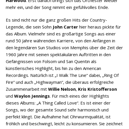
Harwood
. Erst danach bringt sich das Orchester wieder
mehr ein, und der Song nimmt ein gefühlvolles Ende.
Es sind nicht nur die ganz großen Hits der Country-
Legende, die sein Sohn
John Carter
hier heraus pickte für
das Album. Vielmehr sind es großartige Songs aus einer
rund 50 Jahre währenden Karriere, von den Anfängen in
den legendären Sun Studios von Memphis über die Zeit der
1960 Jahre mit seinen spektakulären Auftritten in den
Gefängnissen von Folsom und San Quentin als
künstlerisches Highlight, bis hin zu den American
Recordings. Natürlich ist „I Walk The Line“ dabei, „Ring Of
Fire“ und auch „Highwayman“, die überaus erfolgreiche
Zusammenarbeit mit
Willie Nelson
,
Kris Kristofferson
und
Waylon Jennings
. Für mich eines der Highlights
dieses Albums: „A Thing Called Love“. Es ist einer der
Songs, wo der gesamte Sound sehr harmonisch und
perfekt klingt. Die Aufnahme hat Ohrwurmqualität, ist
fröhlich und beschwingt, leicht zu konsumieren. Sie zeichnet