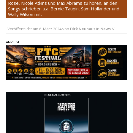
Rose, Nicole Atkins und Max Abrams zu hören, an den
„Choosin‘ Texas“ gehört zu den größten Hits
Songs schrieben u.a. Bernie Taupin, Sam Hollander und
aller Zeiten
Wally Wilson mit.
pez veröffentlicht neue Single „Late Night
Talks“ – eine Hymne auf unvergessliche
Veröffentlicht am
6. März 2024
von
Dirk Neuhaus
in
News
//
Sommernächte
ANZEIGE
Country Music Hot News – 9. August 2026:
Morgan Wallen, Dolly Parton und Riley Green im
Fokus