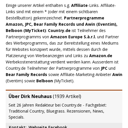
Einige unserer Artikel enthalten s.g.
Affiliate
-Links. Affiliate-
Links sind mit einem * (oder mit einem sichtbaren
Bestellbutton) gekennzeichnet.
Partnerprogramme
Amazon, JPC, Bear Family Records und Awin (Eventim),
Belboon (MyTicket)
:
Country.de
ist Teilnehmer des
Partnerprogramms von
Amazon Europe S.à.r.l.
und Partner
des Werbeprogramms, das zur Bereitstellung eines Mediums
für Websites konzipiert wurde, mittels dessen durch die
Platzierung von Werbeanzeigen und Links zu
Amazon.de
Werbekostenerstattung verdient werden kann. Ausserdem ist
Country.de Teilnehmer der Partnerprogramme von
JPC
und
Bear Family Records
sowie Affiliate-Marketing-Anbieter
Awin
(Eventim) sowie
Belboon
(MyTicket).
Über Dirk Neuhaus
(
1939 Artikel
)
Seit 26 Jahren Redakteur bei Country.de - Fachgebiet:
Traditional Country, Bluegrass. Rezensionen, News,
Specials.
Kontakt:
Webseite
Facebook