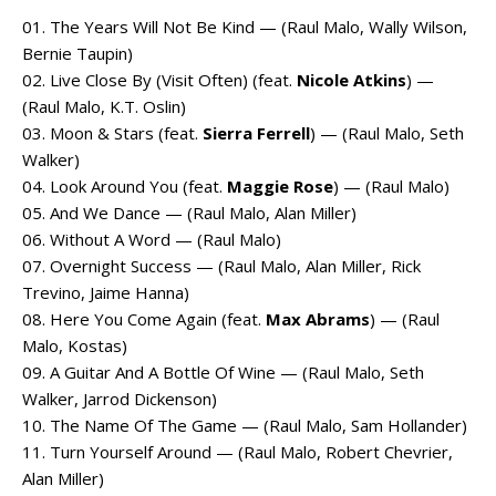
01. The Years Will Not Be Kind — (Raul Malo, Wally Wilson,
Bernie Taupin)
02. Live Close By (Visit Often) (feat.
Nicole Atkins
) —
(Raul Malo, K.T. Oslin)
03. Moon & Stars (feat.
Sierra Ferrell
) — (Raul Malo, Seth
Walker)
04. Look Around You (feat.
Maggie Rose
) — (Raul Malo)
05. And We Dance — (Raul Malo, Alan Miller)
06. Without A Word — (Raul Malo)
07. Overnight Success — (Raul Malo, Alan Miller, Rick
Trevino, Jaime Hanna)
08. Here You Come Again (feat.
Max Abrams
) — (Raul
Malo, Kostas)
09. A Guitar And A Bottle Of Wine — (Raul Malo, Seth
Walker, Jarrod Dickenson)
10. The Name Of The Game — (Raul Malo, Sam Hollander)
11. Turn Yourself Around — (Raul Malo, Robert Chevrier,
Alan Miller)