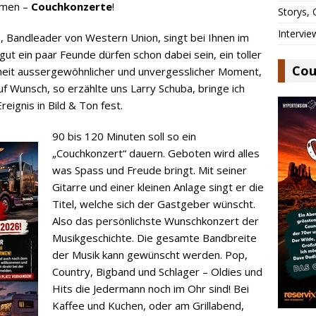
Namen –
Couchkonzerte
!
Storys,
Intervie
ba, Bandleader von Western Union, singt bei Ihnen im
gut ein paar Feunde dürfen schon dabei sein, ein toller
Cou
rheit aussergewöhnlicher und unvergesslicher Moment,
uf Wunsch, so erzählte uns Larry Schuba, bringe ich
eignis in Bild & Ton fest.
90 bis 120 Minuten soll so ein
„Couchkonzert“ dauern. Geboten wird alles
was Spass und Freude bringt. Mit seiner
Gitarre und einer kleinen Anlage singt er die
Titel, welche sich der Gastgeber wünscht.
Also das persönlichste Wunschkonzert der
Musikgeschichte. Die gesamte Bandbreite
der Musik kann gewünscht werden. Pop,
Country, Bigband und Schlager – Oldies und
Hits die Jedermann noch im Ohr sind! Bei
Kaffee und Kuchen, oder am Grillabend,