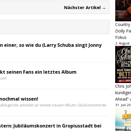
Nächster Artikel →
Country
Dolly P
Fokus
2. August
in einer, so wie du (Larry Schuba singt Jonny
kt seinen Fans ein letztes Album
bum!
Chris Jo
kündige
s nochmal wissen!
Ahead“ 
siklegende arbeitet an einem neuen Album: Glücksmomente
31. Juli 2
tern: Jubiläumskonzert in Gropiusstadt bei