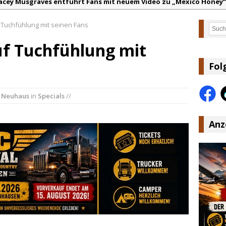
acey Musgraves entführt Fans mit neuem Video zu „Mexico Honey“
arter Faith mit brandneuem Musikvideo zu „Pearl Handled Pistol“
 Tuchfühlung mit seinen Fans
on Volt – „Sound Signal Serenades“ erscheint am 28. August
Such
ountry Music Hot News – 2. August 2026: Dolly Parton, Bill Anders
uf Tuchfühlung mit
s Johnson & The Hollywood Hillbillies kündigen neues Album mit „
Fol
anke für Euer Vertrauen: Country.de erreicht täglich rund 10.000 L
k Neuhaus
in
Specials
//
Anz