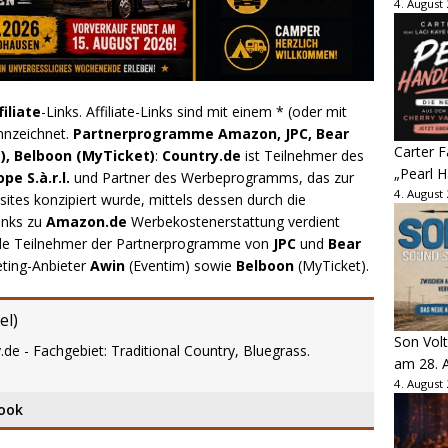
4. August
filiate
-Links. Affiliate-Links sind mit einem * (oder mit
nnzeichnet.
Partnerprogramme Amazon, JPC, Bear
Carter 
), Belboon (MyTicket)
:
Country.de
ist Teilnehmer des
„Pearl H
e S.à.r.l.
und Partner des Werbeprogramms, das zur
4. August
ites konzipiert wurde, mittels dessen durch die
inks zu
Amazon.de
Werbekostenerstattung verdient
.de Teilnehmer der Partnerprogramme von
JPC
und
Bear
eting-Anbieter
Awin
(Eventim) sowie
Belboon
(MyTicket).
el
)
Son Volt
.de - Fachgebiet: Traditional Country, Bluegrass.
am 28. 
4. August
ook