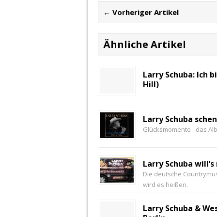
← Vorheriger Artikel
Ähnliche Artikel
Larry Schuba: Ich b
Hill)
Larry Schuba schen
Glücksmomente - das Al
Larry Schuba will’
Die deutsche Countrymu
wird es heißen.
Larry Schuba & Wes