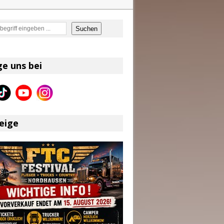
en
Suchen
on und Shaboozey im Fokus
Better Days Ahead“ an
ge uns bei
eser
eige