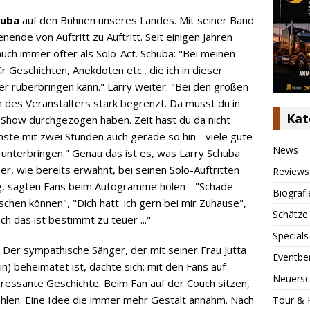
huba
auf den Bühnen unseres Landes. Mit seiner Band
nde von Auftritt zu Auftritt. Seit einigen Jahren
auch immer öfter als Solo-Act. Schuba: "Bei meinen
ür Geschichten, Anekdoten etc., die ich in dieser
er rüberbringen kann." Larry weiter: "Bei den großen
n des Veranstalters stark begrenzt. Da musst du in
Kat
 Show durchgezogen haben. Zeit hast du da nicht
mste mit zwei Stunden auch gerade so hin - viele gute
News
 unterbringen." Genau das ist es, was Larry Schuba
er, wie bereits erwähnt, bei seinen Solo-Auftritten
Reviews
ig, sagten Fans beim Autogramme holen - "Schade
Biografi
uschen können", "Dich hätt' ich gern bei mir Zuhause",
Schätze
h das ist bestimmt zu teuer ..."
Specials
Der sympathische Sänger, der mit seiner Frau Jutta
Eventbe
) beheimatet ist, dachte sich; mit den Fans auf
Neuersc
teressante Geschichte. Beim Fan auf der Couch sitzen,
hlen. Eine Idee die immer mehr Gestalt annahm. Nach
Tour & 