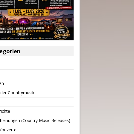
egorien
en
 der Countrymusik
richte
heinungen (Country Music Releases)
Konzerte