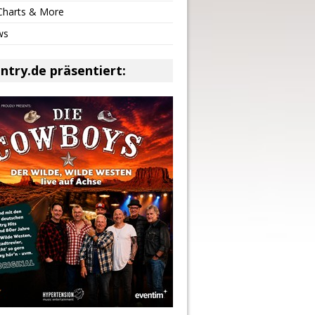
 Charts & More
ws
ntry.de präsentiert: