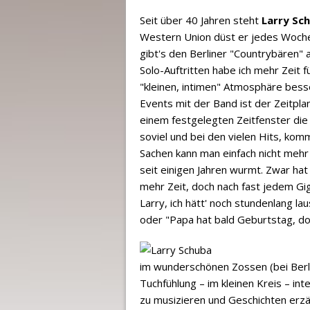
Seit über 40 Jahren steht
Larry Sc
Western Union düst er jedes Wochene
gibt's den Berliner "Countrybären" 
Solo-Auftritten habe ich mehr Zeit f
"kleinen, intimen" Atmosphäre bess
Events mit der Band ist der Zeitpla
einem festgelegten Zeitfenster die
soviel und bei den vielen Hits, kom
Sachen kann man einfach nicht mehr
seit einigen Jahren wurmt. Zwar hat 
mehr Zeit, doch nach fast jedem G
Larry, ich hätt' noch stundenlang la
oder "Papa hat bald Geburtstag, doc
im wunderschönen Zossen (bei Berlin
Tuchfühlung – im kleinen Kreis – in
zu musizieren und Geschichten erzä