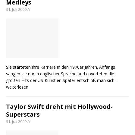
Medleys
pez veröffentlicht neue Single „Late Night
31. Juli 2009 //
Talks“ – eine Hymne auf unvergessliche
Sommernächte
Randy Travis veröffentlicht mit „I Don’t Care“
einen weiteren Schatz aus dem Archiv
Ben Gallaher kehrt zu seinen Wurzeln zurück –
„Taylor Gold“ zeigt die Kraft der Akustik
Sie starteten ihre Karriere in den 1970er Jahren. Anfangs
sangen sie nur in englischer Sprache und coverteten die
großen Hits der US-Künstler. Später entschloß man sich
...
weiterlesen
Taylor Swift dreht mit Hollywood-
Superstars
31. Juli 2009 //