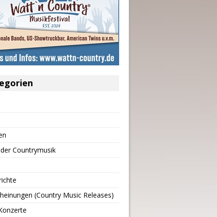
egorien
en
 der Countrymusik
richte
heinungen (Country Music Releases)
Konzerte