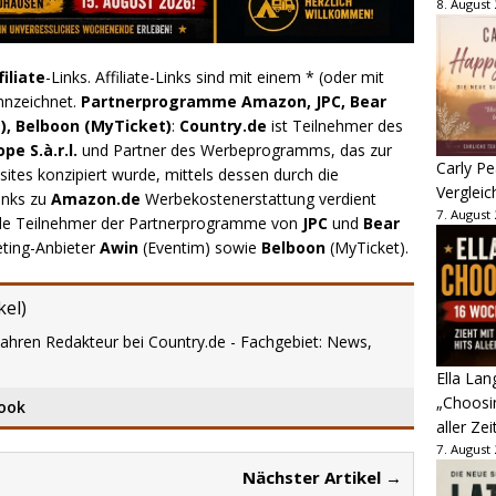
8. August
filiate
-Links. Affiliate-Links sind mit einem * (oder mit
nnzeichnet.
Partnerprogramme Amazon, JPC, Bear
), Belboon (MyTicket)
:
Country.de
ist Teilnehmer des
e S.à.r.l.
und Partner des Werbeprogramms, das zur
Carly Pe
ites konzipiert wurde, mittels dessen durch die
Vergleic
inks zu
Amazon.de
Werbekostenerstattung verdient
7. August
.de Teilnehmer der Partnerprogramme von
JPC
und
Bear
eting-Anbieter
Awin
(Eventim) sowie
Belboon
(MyTicket).
kel
)
Jahren Redakteur bei Country.de - Fachgebiet: News,
Ella Lan
„Choosin
ook
aller Zei
7. August
Nächster Artikel →