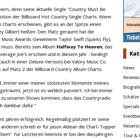
ern, denn seine aktuelle Single "Country Must Be
ition der Billboard Hot Country Single Charts. Wenn
n Charts erscheinen, gibt es an der Spitze einen
ey Gilbert heißen. Den Platz geräumt hat die
 Music Awards-Gewinnerin Taylor Swift (Sparks Fly),
n muss. Bereits sein Album
Halfway To Heaven
, das
Kat
Average Joe's erschien und in diesem Jahr - bedingt
auch in einer Deluxe Version) bei Valory Music Co.
News
s auf Platz 2 der Billboard Country Album Charts.
Reviews
wird, immer einer meiner stolzesten Momente meines
Biografi
träumt, jetzt ist es wirklich passiert. Ich bin immer
Schätze
ns zu unseren Shows kommen, dass das Countryradio
ch dankbar dafür.“
Specials
Eventbe
eit Jahren erfolgreich. Regelmäßig platziert er seine
Neuersc
 anderen schrieb er für Jason Aldean die Chart-Topper
them“. Für Letzteren heimste er bei den diesjährigen
Tour & 