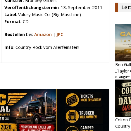
Künstler
: Brantley Gilbert
Let
Veröffentlichungstermin
: 13. September 2011
Label
: Valory Music Co. (Big Maschine)
Format
: CD
Bestellen
bei:
Amazon
|
JPC
Info
: Country Rock vom Allerfeinsten!
Ben Gall
„Taylor 
8. August
Colton D
Country