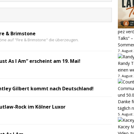
pez verö
ire & Brimstone
Talks“ –
Töne auf "Fire & Brimstone" die überzeugen.
Sommer
7. August
Just As I Am“ erscheint am 19. Mai!
Randy Tr
einen w
7. August
ntley Gilbert kommt nach Deutschland!
Danke fü
Outlaw-Rock im Kölner Luxor
täglich 
5. August
Kacey M
Video z