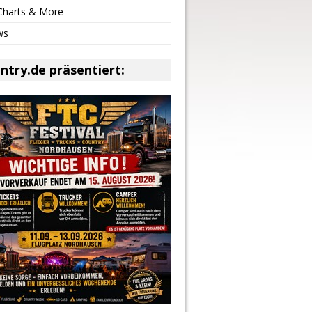
 Charts & More
ws
ntry.de präsentiert: