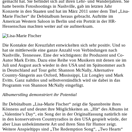
gemacht hat. Sie befindet sich auf ihren Lehr- und Wanderjahren. Sie
hatte bereits Fotoshootings in Nashville, gab im letzten Jahr
Konzerte in den Staaten und hat im März 2011 unter dem Titel „Lisa-
Marie Fischer“ ihr Debütalbum heraus gebracht. Auftritte im
American Western Saloon in Berlin und ein Porträt in der HR-
Hessenschau machten weiter auf sie aufmerksam.
Die Kontakte der Kreuzfahrt entwickelten sich sehr positiv. Und so
hat sie mittlerweile eine ganze Anzahl von Verbindungen nach
Nashville, Tennessee. Eine der wichtigsten: ihr Produzent und Co-
Autor Mark Evitts. Dazu eine Reihe von Musikern mit denen sie im
Juli und August auch wieder in den USA und im Spätsommer auch
in Deutschland auf Tour geht: Shannon McNally, Alternative
Country-Sängerin aus Oxford, Mississippi, Liz Longley und Mark
Evitts. Ganz nahtlos und selbstverständlich wird sie dabei in das
Programm von Shannon McNally eingefügt.
Albumerstling demonstriert ihr Potential
Ihr Debütalbum „Lisa-Marie Fischer“ zeigt die Spannbreite ihres
Könnens auf und deutet ihre Möglichkeiten an. „Hit“ des Albums ist
„Valentine’s Day“, ein Song der in der Originalfassung natürlich nie
in den konservativen Countryradios in den USA gespielt würde, der
aber Lisas unbekümmerte Art und ihren Sinn für Humor zeigt.
Weitere Anspieltipps sind „The Redemption Song“, „Two Hearts“