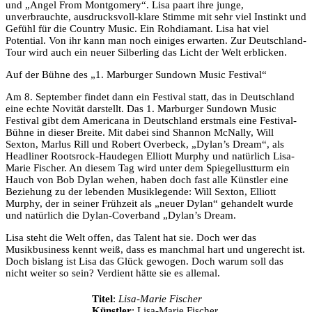
und „Angel From Montgomery“. Lisa paart ihre junge,
unverbrauchte, ausdrucksvoll-klare Stimme mit sehr viel Instinkt und
Gefühl für die Country Music. Ein Rohdiamant. Lisa hat viel
Potential. Von ihr kann man noch einiges erwarten. Zur Deutschland-
Tour wird auch ein neuer Silberling das Licht der Welt erblicken.
Auf der Bühne des „1. Marburger Sundown Music Festival“
Am 8. September findet dann ein Festival statt, das in Deutschland
eine echte Novität darstellt. Das 1. Marburger Sundown Music
Festival gibt dem Americana in Deutschland erstmals eine Festival-
Bühne in dieser Breite. Mit dabei sind Shannon McNally, Will
Sexton, Marlus Rill und Robert Overbeck, „Dylan’s Dream“, als
Headliner Rootsrock-Haudegen Elliott Murphy und natürlich Lisa-
Marie Fischer. An diesem Tag wird unter dem Spiegellustturm ein
Hauch von Bob Dylan wehen, haben doch fast alle Künstler eine
Beziehung zu der lebenden Musiklegende: Will Sexton, Elliott
Murphy, der in seiner Frühzeit als „neuer Dylan“ gehandelt wurde
und natürlich die Dylan-Coverband „Dylan’s Dream.
Lisa steht die Welt offen, das Talent hat sie. Doch wer das
Musikbusiness kennt weiß, dass es manchmal hart und ungerecht ist.
Doch bislang ist Lisa das Glück gewogen. Doch warum soll das
nicht weiter so sein? Verdient hätte sie es allemal.
Titel
:
Lisa-Marie Fischer
Künstler
: Lisa-Marie Fischer