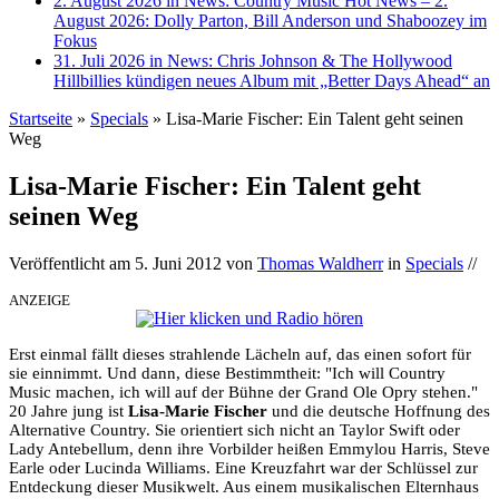
2. August 2026 in News:
Country Music Hot News – 2.
August 2026: Dolly Parton, Bill Anderson und Shaboozey im
Fokus
31. Juli 2026 in News:
Chris Johnson & The Hollywood
Hillbillies kündigen neues Album mit „Better Days Ahead“ an
Startseite
»
Specials
»
Lisa-Marie Fischer: Ein Talent geht seinen
Weg
Lisa-Marie Fischer: Ein Talent geht
seinen Weg
Veröffentlicht am
5. Juni 2012
von
Thomas Waldherr
in
Specials
//
ANZEIGE
Erst einmal fällt dieses strahlende Lächeln auf, das einen sofort für
sie einnimmt. Und dann, diese Bestimmtheit: "Ich will Country
Music machen, ich will auf der Bühne der Grand Ole Opry stehen."
20 Jahre jung ist
Lisa-Marie Fischer
und die deutsche Hoffnung des
Alternative Country. Sie orientiert sich nicht an Taylor Swift oder
Lady Antebellum, denn ihre Vorbilder heißen Emmylou Harris, Steve
Earle oder Lucinda Williams. Eine Kreuzfahrt war der Schlüssel zur
Entdeckung dieser Musikwelt. Aus einem musikalischen Elternhaus