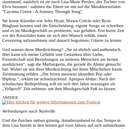
stammend, natürlich ist sie nach Lisa-Marie Presley, der Tochter von
Elvis benannt - nahmen die Eltern sie mit auf die Musikkreuzfahrt
"Cayamo Cruise - A Journey Through Song".
Sie lernte Künstler wie John Hyatt, Shawn Colvin oder Ryan
Bingham kennen und die Entscheidung, eigene Songs zu schreiben
und es im Musikgeschäft zu probieren, war gefallen. Erst kurze Zeit
vor der Kreuzfahrt hatte sie sich den Wunsch erfüllt, einen
Coversong aufzunehmen und danach begonnen; Gitarre zu lernen.
Und warum diese Musikrichtung? „Sie ist ehrlich und authentisch.
Hier kann ich meine Gefühle und Gedanken über Liebe,
Freundschaft und Beziehungen zu anderen Menschen am besten
ausdrücken“, sagt die Marburgerin, die gerade ihr Abitur gemacht
hat. Wobei sie mit ihrer Musikrichtung bei ihren Mitschülern kaum
Zustimmung erfährt. „Die hören meistens aktuellen Pop oder
Hiphop.“, erklärt sie achselzuckend. Apropos Abitur: Nach der
schulischen Reifeprüfung will sie sich drei Jahre sozusagen als
„Vollprofi“ Zeit nehmen, um ihm Musikgeschäft Fuß zu fassen.
ANZEIGE
Verbindungen nach Nashville
Und die Zeichen stehen günstig. Atemberaubend ist das Tempo in
dem Lisa bereits in den letzten gut zwei Jahren auf sich aufmerksam