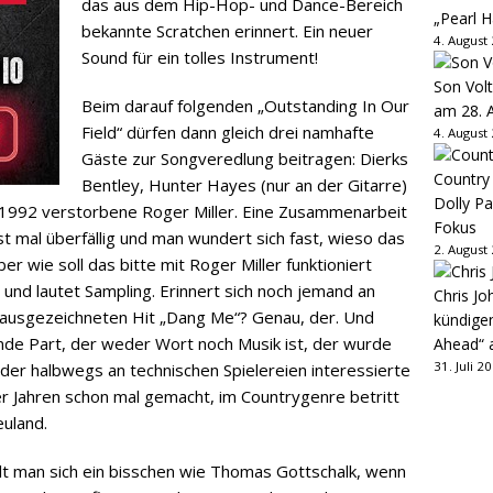
das aus dem Hip-Hop- und Dance-Bereich
„Pearl H
bekannte Scratchen erinnert. Ein neuer
4. August
Sound für ein tolles Instrument!
Son Volt
Beim darauf folgenden „Outstanding In Our
am 28. 
Field“ dürfen dann gleich drei namhafte
4. August
Gäste zur Songveredlung beitragen: Dierks
Country
Bentley, Hunter Hayes (nur an der Gitarre)
Dolly P
 1992 verstorbene Roger Miller. Eine Zusammenarbeit
Fokus
t mal überfällig und man wundert sich fast, wieso das
2. August
r wie soll das bitte mit Roger Miller funktioniert
 und lautet Sampling. Erinnert sich noch jemand an
Chris Jo
usgezeichneten Hit „Dang Me“? Genau, der. Und
kündige
nde Part, der weder Wort noch Musik ist, der wurde
Ahead“ 
31. Juli 2
eder halbwegs an technischen Spielereien interessierte
r Jahren schon mal gemacht, im Countrygenre betritt
euland.
lt man sich ein bisschen wie Thomas Gottschalk, wenn