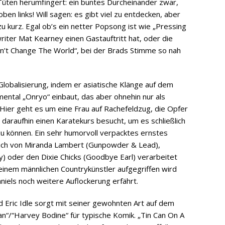
-Tüten herumfingert: ein buntes Durcheinander zwar,
ben links! Will sagen: es gibt viel zu entdecken, aber
u kurz. Egal ob’s ein netter Popsong ist wie „Pressing
iter Mat Kearney einen Gastauftritt hat, oder die
Can’t Change The World“, bei der Brads Stimme so nah
 Globalisierung, indem er asiatische Klänge auf dem
umental „Onryo“ einbaut, das aber ohnehin nur als
 Hier geht es um eine Frau auf Rachefeldzug, die Opfer
daraufhin einen Karatekurs besucht, um es schließlich
u können. Ein sehr humorvoll verpacktes ernstes
ich von Miranda Lambert (Gunpowder & Lead),
 oder den Dixie Chicks (Goodbye Earl) verarbeitet
 einem männlichen Countrykünstler aufgegriffen wird
niels noch weitere Auflockerung erfährt.
d Eric Idle sorgt mit seiner gewohnten Art auf dem
“/“Harvey Bodine“ für typische Komik. „Tin Can On A