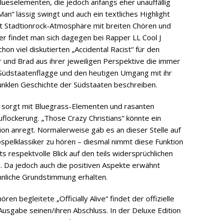
Blueselementen, die jedoch anfangs eher unauffällig
an“ lässig swingt und auch ein textliches Highlight
tet Stadtionrock-Atmosphäre mit breiten Chören und
er findet man sich dagegen bei Rapper LL Cool J
hon viel diskutierten „Accidental Racist“ für den
er und Brad aus ihrer jeweiligen Perspektive die immer
Südstaatenflagge und den heutigen Umgang mit ihr
unklen Geschichte der Südstaaten beschreiben.
 sorgt mit Bluegrass-Elementen und rasanten
flockerung. „Those Crazy Christians“ könnte ein
ion anregt. Normalerweise gab es an dieser Stelle auf
spelklassiker zu hören – diesmal nimmt diese Funktion
ts respektvolle Blick auf den teils widersprüchlichen
n. Da jedoch auch die positiven Aspekte erwähnt
hnliche Grundstimmung erhalten.
n begleitete „Officially Alive“ findet der offizielle
Ausgabe seinen/ihren Abschluss. In der Deluxe Edition