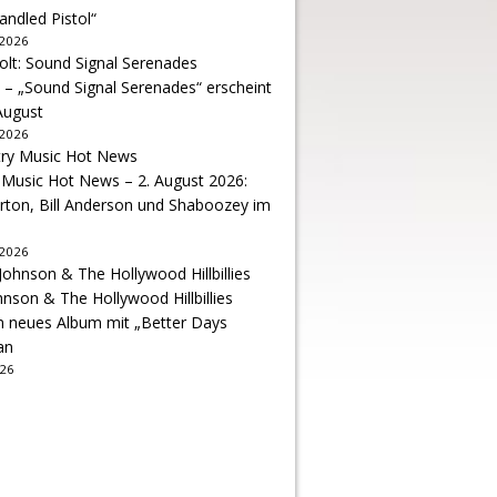
andled Pistol“
 2026
 – „Sound Signal Serenades“ erscheint
August
 2026
 Music Hot News – 2. August 2026:
arton, Bill Anderson und Shaboozey im
 2026
hnson & The Hollywood Hillbillies
n neues Album mit „Better Days
an
026