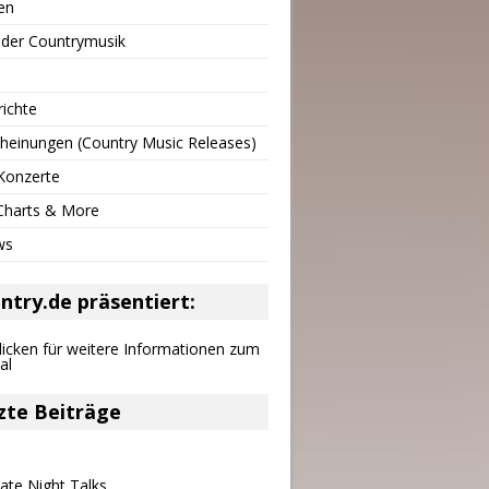
en
 der Countrymusik
richte
heinungen (Country Music Releases)
Konzerte
 Charts & More
ws
ntry.de präsentiert:
zte Beiträge