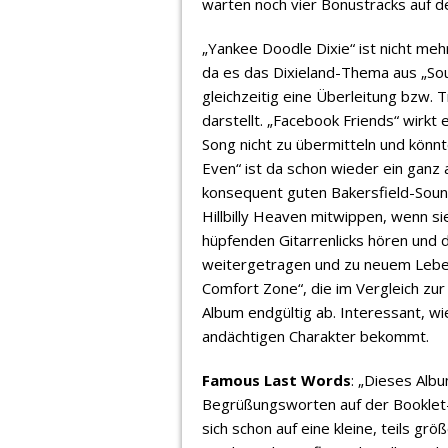
warten noch vier Bonustracks auf d
„Yankee Doodle Dixie“ ist nicht meh
da es das Dixieland-Thema aus „So
gleichzeitig eine Überleitung bzw. T
darstellt. „Facebook Friends“ wirkt 
Song nicht zu übermitteln und könn
Even“ ist da schon wieder ein ganz
konsequent guten Bakersfield-Soun
Hillbilly Heaven mitwippen, wenn si
hüpfenden Gitarrenlicks hören und 
weitergetragen und zu neuem Leben
Comfort Zone“, die im Vergleich zur
Album endgültig ab. Interessant, wi
andächtigen Charakter bekommt.
Famous Last Words
: „Dieses Albu
Begrüßungsworten auf der Booklet-Inn
sich schon auf eine kleine, teils grö