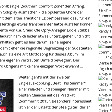
pez verö
Vorabsingle „Southern Comfort Zone“ den Anfang.
Talks“ –
on Coldplay ausmachen – die opulenten Chöre der
Sommer
t dem alten Traditional „Dixie“ passend dazu für ein
7. August
 allerdings etwas transparenter hätte ausfallen können.
emente von u.a. Grand Ole Opry-Ansager Eddie Stubbs
Randy Tr
dadurch nämlich leider etwas unterzugehen und nicht
einen w
haltlich geht es hier darum, seine eigene
7. August
damit eher die regionale Begrenzung der Südstaaten
 auch als eine Art Mottosong für dieses Album. Im
 dem eigenen vertrauten Umfeld bewegen“. Der
Danke fü
d übrigens mit keinem einzigen Wort erwähnt …
täglich 
5. August
Weiter geht’s mit der zweiten
Singleauskopplung „Beat This Summer“,
Kacey M
einer relaxten und sonnigen Nummer mit
Video z
besten Chancen auf das Prädikat
4. August
„Sommerhit 2013“. Besonders interessant
ist hier der Einsatz der Steelguitar, der an
Carter 