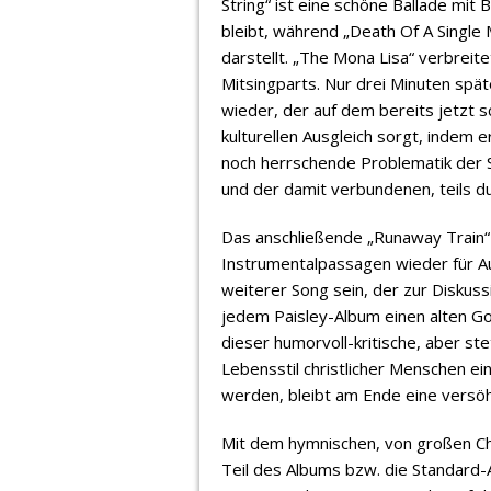
String“ ist eine schöne Ballade mit 
bleibt, während „Death Of A Single M
darstellt. „The Mona Lisa“ verbrei
Mitsingparts. Nur drei Minuten spät
wieder, der auf dem bereits jetzt sc
kulturellen Ausgleich sorgt, indem 
noch herrschende Problematik der 
und der damit verbundenen, teils d
Das anschließende „Runaway Train“
Instrumentalpassagen wieder für Au
weiterer Song sein, der zur Diskuss
jedem Paisley-Album einen alten Go
dieser humorvoll-kritische, aber ste
Lebensstil christlicher Menschen ei
werden, bleibt am Ende eine versö
Mit dem hymnischen, von großen Chöre
Teil des Albums bzw. die Standard-