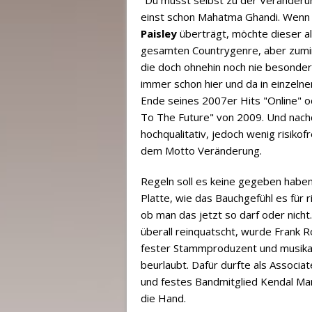
einst schon Mahatma Ghandi. Wenn
Paisley
überträgt, möchte dieser als
gesamten Countrygenre, aber zumin
die doch ohnehin noch nie besonders
immer schon hier und da in einzeln
Ende seines 2007er Hits "Online" o
To The Future" von 2009. Und nachd
hochqualitativ, jedoch wenig risikof
dem Motto Veränderung.
Regeln soll es keine gegeben haben 
Platte, wie das Bauchgefühl es für r
ob man das jetzt so darf oder nich
überall reinquatscht, wurde Frank 
fester Stammproduzent und musikali
beurlaubt. Dafür durfte als Associa
und festes Bandmitglied Kendal Marc
die Hand.