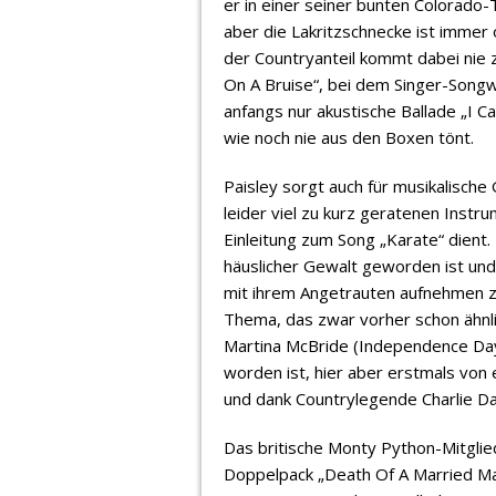
er in einer seiner bunten Colorado
aber die Lakritzschnecke ist immer o
der Countryanteil kommt dabei nie z
On A Bruise“, bei dem Singer-Songwr
anfangs nur akustische Ballade „I 
wie noch nie aus den Boxen tönt.
Paisley sorgt auch für musikalische
leider viel zu kurz geratenen Instr
Einleitung zum Song „Karate“ dient.
häuslicher Gewalt geworden ist und 
mit ihrem Angetrauten aufnehmen z
Thema, das zwar vorher schon ähnl
Martina McBride (Independence Day)
worden ist, hier aber erstmals von
und dank Countrylegende Charlie Da
Das britische Monty Python-Mitglie
Doppelpack „Death Of A Married Man