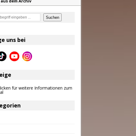
z aus dem Archiv
eser
en
Suchen
ge uns bei
f unvergessliche Sommernächte
eige
egorien