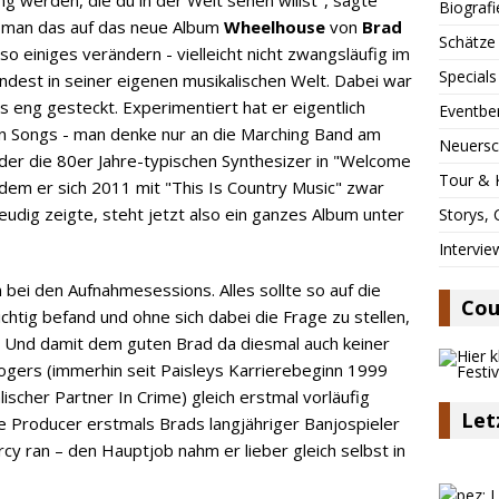
Biografi
 man das auf das neue Album
Wheelhouse
von
Brad
Schätze
o einiges verändern - vielleicht nicht zwangsläufig im
Specials
dest in seiner eigenen musikalischen Welt. Dabei war
 eng gesteckt. Experimentiert hat er eigentlich
Eventbe
en Songs - man denke nur an die Marching Band am
Neuersc
der die 80er Jahre-typischen Synthesizer in "Welcome
Tour & 
em er sich 2011 mit "This Is Country Music" zwar
reudig zeigte, steht jetzt also ein ganzes Album unter
Storys,
Intervie
bei den Aufnahmesessions. Alles sollte so auf die
Cou
ichtig befand und ohne sich dabei die Frage zu stellen,
t. Und damit dem guten Brad da diesmal auch keiner
Rogers (immerhin seit Paisleys Karrierebeginn 1999
scher Partner In Crime) gleich erstmal vorläufig
Let
te Producer erstmals Brads langjähriger Banjospieler
y ran – den Hauptjob nahm er lieber gleich selbst in