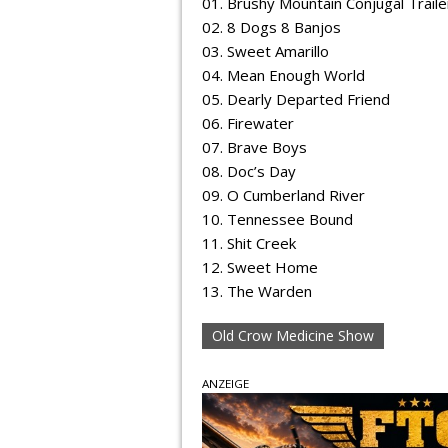
01. Brushy Mountain Conjugal Traile
02. 8 Dogs 8 Banjos
03. Sweet Amarillo
04. Mean Enough World
05. Dearly Departed Friend
06. Firewater
07. Brave Boys
08. Doc’s Day
09. O Cumberland River
10. Tennessee Bound
11. Shit Creek
12. Sweet Home
13. The Warden
Old Crow Medicine Show
ANZEIGE