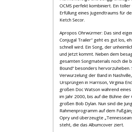
OCMS perfekt kombiniert. Ein toll
Erfüllung eines Jugendtraums für de
Ketch Secor.
Apropos Ohrwürmer: Das sind eigent
Conjugal Trailer“ geht es gut los, 
schnell wird. Ein Song, der unheimli
und Jetzt kommt. Neben dem besagte
gesamten Songmaterials noch die 
Bound“ besonders hervorzuheben. St
Verwurzelung der Band in Nashvill
Ursprüngen in Harrison, Virginia E
großen Doc Watson während eines Au
im Jahr 2000, bis auf die Bühne d
großen Bob Dylan. Nun sind die Jung
Rahmenprogramm auf dem Fußgänge
Opry und überzeugte „Tennesseans“
steht, die das Albumcover ziert.