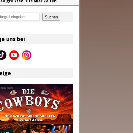
en größten Hits aller Zeiten
f unvergessliche Sommernächte
z aus dem Archiv
en
Suchen
eser
ge uns bei
eige