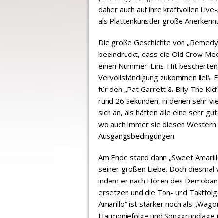
daher auch auf ihre kraftvollen Live-
als Plattenkünstler große Anerkenn
Die große Geschichte von „Remedy“ i
beeindruckt, dass die Old Crow Me
einen Nummer-Eins-Hit bescherten,
Vervollständigung zukommen ließ. 
für den „Pat Garrett & Billy The Ki
rund 26 Sekunden, in denen sehr vie
sich an, als hätten alle eine sehr 
wo auch immer sie diesen Western g
Ausgangsbedingungen.
Am Ende stand dann „Sweet Amarillo
seiner großen Liebe. Doch diesmal 
indem er nach Hören des Demobande
ersetzen und die Ton- und Taktfolg
Amarillo“ ist stärker noch als „Wago
Harmoniefolge und Songgrundlage m