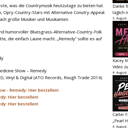
este, was die Countrymusik heutzutage zu bieten hat.
Danke fü
h, Opry-Country-Stars mit Alternative Conutry-Appeal.
täglich 
5. August
nfach große Musiker und Musikanten.
nd humorvoller Bluesgrass-Alternative-Country-Folk
tte, die einfach Laune macht. „Remedy“ sollte es auf
Kacey M
Video z
Medicine Show – Remedy
4. August
CD, Vinyl & Digital (ATO Records, Rough Trade 2014)
Carter 
„Pearl H
4. August