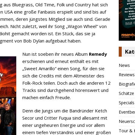
g aus Bluegrass, Old Time, Folk und Country hat sich
n USA eine große Fanbasis erspielt und sind bis auf
mmen, deren jüngstes Mitglied sie auch sind. Gerade
eich. Nicht zuletzt, weil ihr Song „Wagon Wheel“ von
ohit gemacht worden ist. Ein Stück, das sie ja
gment von Bob Dylan aufgebaut haben.
Kat
Nun ist soeben ihr neues Album
Remedy
erschienen und erneut enthält es mit
News
„Sweet Amarillo“ einen Song, für den sie
Reviews
sich die Credits mit dem Altmeister des
Folk-Rock teilen. Doch auch die anderen 12
Biografi
Tracks sind durchgehend hörenswert und
Schätze
machen einfach Freude.
Specials
Denn die Jungs um die Bandründer Ketch
Eventbe
Secor und Critter Fuqua sind allesamt mit
Neuersc
einer ungeheuren Energie und vor allem
Tour & 
einem tiefen Verständnis und einer großen