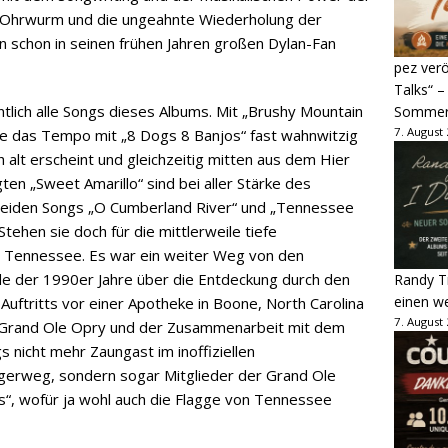
er Ohrwurm und die ungeahnte Wiederholung der
n schon in seinen frühen Jahren großen Dylan-Fan
pez verö
Talks“ –
lich alle Songs dieses Albums. Mit „Brushy Mountain
Sommer
7. August
ehe das Tempo mit „8 Dogs 8 Banjos“ fast wahnwitzig
ch alt erscheint und gleichzeitig mitten aus dem Hier
n „Sweet Amarillo“ sind bei aller Stärke des
beiden Songs „O Cumberland River“ und „Tennessee
ehen sie doch für die mittlerweile tiefe
e, Tennessee. Es war ein weiter Weg von den
nde der 1990er Jahre über die Entdeckung durch den
Randy Tr
einen w
ftritts vor einer Apotheke in Boone, North Carolina
7. August
er Grand Ole Opry und der Zusammenarbeit mit dem
s nicht mehr Zaungast im inoffiziellen
rweg, sondern sogar Mitglieder der Grand Ole
, wofür ja wohl auch die Flagge von Tennessee