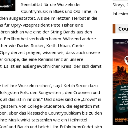
Sensibilität für die Wurzeln der
Storys,
Countrymusik in Blues und Old Time, in
Intervie
en ausgestattet. Als sie im letzten Herbst in die
 für Opry-Vizepräsident Pete Fisher eine
Cou
ören sich an wie eine der String Bands aus den
len Berühmtheit verholfen haben. Während andere
her wie Darius Rucker, Keith Urban, Carrie
Opry derzeit prägen, wissen wir, dass auch unsere
ner Gruppe, die eine Reminiszenz an unsere
. Es ist ein außergewöhnlicher Kreis, der sich damit
 tief ihre Wurzeln reichen“, sagt Ketch Secor dazu.
olkigsten Folk, den Songwritern, den Croonern und
all das ist in ihr drin.“ Und dabei sind die „Crows“ in
geistern. Von College-Studenten, die eigentlich mit
aben, über das klassische Countrypublikum bis zu den
hre Musik wirkt tatsächlich wie ein Heilmittel
Kopf und Bauch und belebt. Ihr Erfolg begründet sich