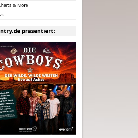
 Charts & More
ws
ntry.de präsentiert: