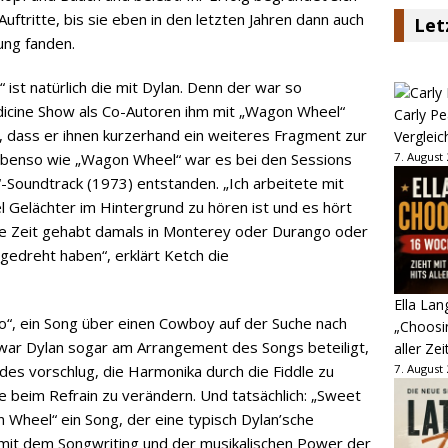
Auftritte, bis sie eben in den letzten Jahren dann auch
Let
ung fanden.
st natürlich die mit Dylan. Denn der war so
dicine Show als Co-Autoren ihm mit „Wagon Wheel“
Carly Pe
 dass er ihnen kurzerhand ein weiteres Fragment zur
Vergleic
Ebenso wie „Wagon Wheel“ war es bei den Sessions
7. August
d“-Soundtrack (1973) entstanden. „Ich arbeitete mit
l Gelächter im Hintergrund zu hören ist und es hört
gute Zeit gehabt damals in Monterey oder Durango oder
edreht haben“, erklärt Ketch die
Ella Lan
“, ein Song über einen Cowboy auf der Suche nach
„Choosin
war Dylan sogar am Arrangement des Songs beteiligt,
aller Zei
s vorschlug, die Harmonika durch die Fiddle zu
7. August
e beim Refrain zu verändern. Und tatsächlich: „Sweet
n Wheel“ ein Song, der eine typisch Dylan’sche
it dem Songwriting und der musikalischen Power der