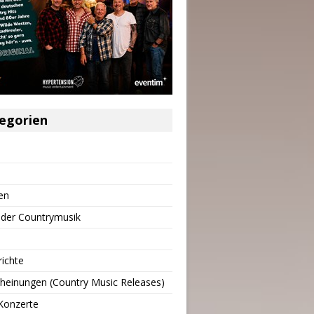
egorien
en
 der Countrymusik
richte
heinungen (Country Music Releases)
Konzerte