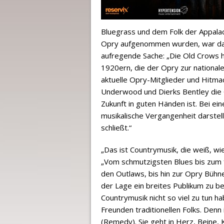
Bluegrass und dem Folk der Appalach
Opry aufgenommen wurden, war das
aufregende Sache: „Die Old Crows h
1920ern, die der Opry zur nationa
aktuelle Opry-Mitglieder und Hitmac
Underwood und Dierks Bentley die 
Zukunft in guten Händen ist. Bei ei
musikalische Vergangenheit darstellt
schließt.“
„Das ist Countrymusik, die weiß, wie
„Vom schmutzigsten Blues bis zum f
den Outlaws, bis hin zur Opry Bühne; 
der Lage ein breites Publikum zu be
Countrymusik nicht so viel zu tun h
Freunden traditionellen Folks. Denn i
(Remedy). Sie geht in Herz, Beine, 