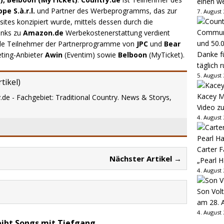
einen w
e S.à.r.l.
und Partner des Werbeprogramms, das zur
7. August
ites konzipiert wurde, mittels dessen durch die
inks zu
Amazon.de
Werbekostenerstattung verdient
.de Teilnehmer der Partnerprogramme von
JPC
und
Bear
Danke fü
eting-Anbieter
Awin
(Eventim) sowie
Belboon
(MyTicket).
täglich 
5. August
tikel
)
Kacey M
.de - Fachgebiet: Traditional Country. News & Storys,
Video z
4. August
Carter 
Nächster Artikel →
„Pearl H
4. August
Son Volt
am 28. 
4. August
eibt Songs mit Tiefgang