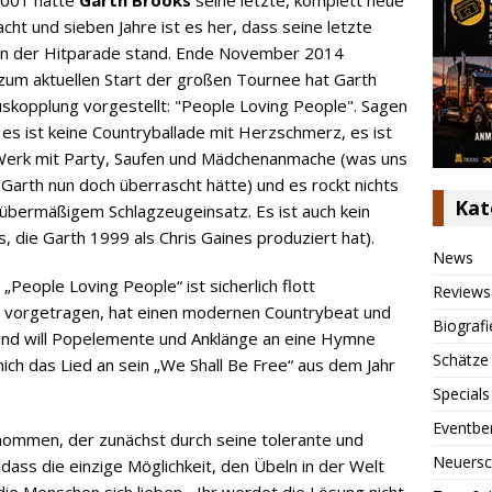
ht und sieben Jahre ist es her, dass seine letzte
n der Hitparade stand. Ende November 2014
zum aktuellen Start der großen Tournee hat Garth
uskopplung vorgestellt: "People Loving People". Sagen
; es ist keine Countryballade mit Herzschmerz, es ist
-Werk mit Party, Saufen und Mädchenanmache (was uns
Garth nun doch überrascht hätte) und es rockt nichts
Kat
 übermäßigem Schlagzeugeinsatz. Es ist auch kein
, die Garth 1999 als Chris Gaines produziert hat).
News
„People Loving People“ ist sicherlich flott
Reviews
vorgetragen, hat einen modernen Countrybeat und
Biografi
 und will Popelemente und Anklänge an eine Hymne
Schätze
mich das Lied an sein „We Shall Be Free“ aus dem Jahr
Specials
Eventbe
nommen, der zunächst durch seine tolerante und
Neuersc
, dass die einzige Möglichkeit, den Übeln in der Welt
ie Menschen sich lieben. „Ihr werdet die Lösung nicht