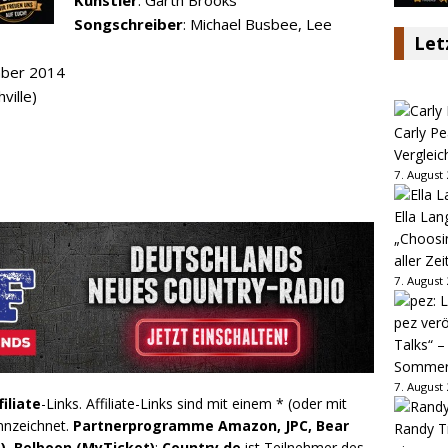
Songschreiber
: Michael Busbee, Lee
Let
mber 2014
ville)
Carly Pe
Vergleic
7. August
Ella Lan
„Choosin
aller Zei
7. August
pez verö
Talks“ –
Sommer
7. August
filiate
-Links. Affiliate-Links sind mit einem * (oder mit
nnzeichnet.
Partnerprogramme Amazon, JPC, Bear
Randy Tr
), Belboon (MyTicket)
:
Country.de
ist Teilnehmer des