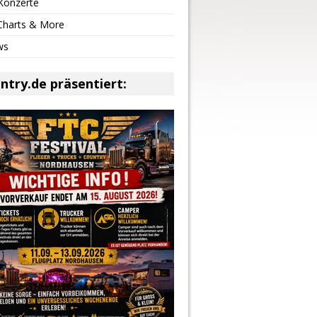
Konzerte
 Charts & More
ws
ntry.de präsentiert: