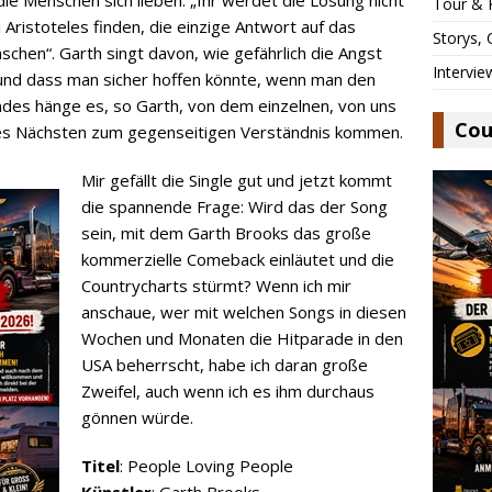
Tour & 
Aristoteles finden, die einzige Antwort auf das
Storys,
chen“. Garth singt davon, wie gefährlich die Angst
Intervie
und dass man sicher hoffen könnte, wenn man den
ndes hänge es, so Garth, von dem einzelnen, von uns
Cou
 des Nächsten zum gegenseitigen Verständnis kommen.
Mir gefällt die Single gut und jetzt kommt
die spannende Frage: Wird das der Song
sein, mit dem Garth Brooks das große
kommerzielle Comeback einläutet und die
Countrycharts stürmt? Wenn ich mir
anschaue, wer mit welchen Songs in diesen
Wochen und Monaten die Hitparade in den
USA beherrscht, habe ich daran große
Zweifel, auch wenn ich es ihm durchaus
gönnen würde.
Titel
: People Loving People
Künstler
: Garth Brooks