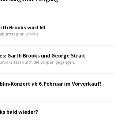
rth Brooks wird 60
eburtstag Mr. Brooks.
ces: Garth Brooks und George Strait
 Brooks fast durch die Lappen gegangen.
ublin-Konzert ab 6. Februar im Vorverkauf!
s bald wieder?