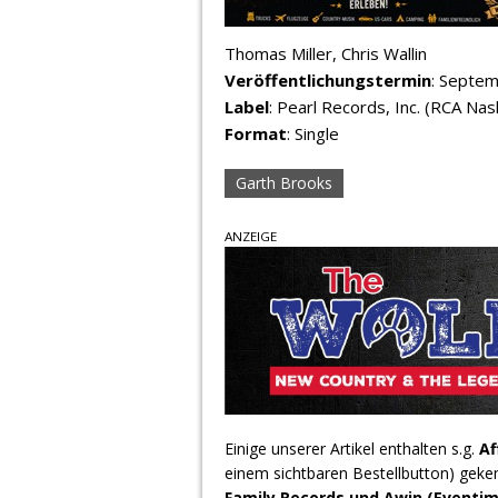
Thomas Miller, Chris Wallin
Veröffentlichungstermin
: Septe
Label
: Pearl Records, Inc. (RCA Nash
Format
: Single
Garth Brooks
ANZEIGE
Einige unserer Artikel enthalten s.g.
Af
einem sichtbaren Bestellbutton) geke
Family Records und Awin (Eventim