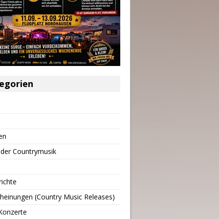
egorien
en
 der Countrymusik
richte
heinungen (Country Music Releases)
Konzerte