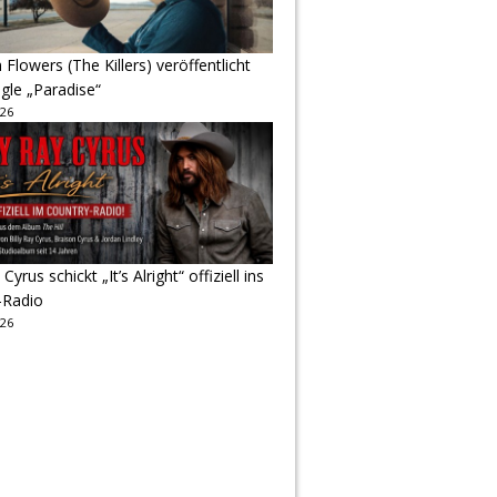
Flowers (The Killers) veröffentlicht
gle „Paradise“
026
 Cyrus schickt „It’s Alright“ offiziell ins
-Radio
026