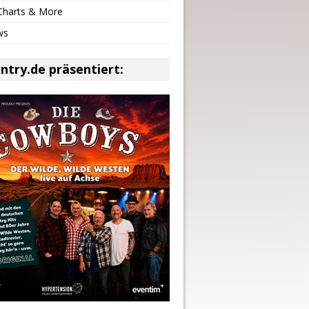
 Charts & More
ws
ntry.de präsentiert: