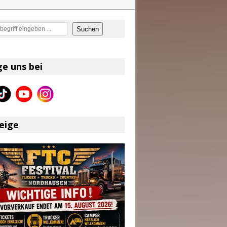
en
Suchen
on und Shaboozey im Fokus
Better Days Ahead“ an
ge uns bei
eser
eige