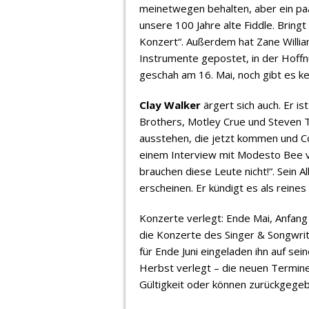
meinetwegen behalten, aber ein paa
unsere 100 Jahre alte Fiddle. Bring
Konzert“. Außerdem hat Zane Willi
Instrumente gepostet, in der Hoffn
geschah am 16. Mai, noch gibt es k
Clay Walker
ärgert sich auch. Er i
Brothers, Motley Crue und Steven T
ausstehen, die jetzt kommen und Cou
einem Interview mit Modesto Bee ve
brauchen diese Leute nicht!“. Sein
erscheinen. Er kündigt es als reine
Konzerte verlegt: Ende Mai, Anfang 
die Konzerte des Singer & Songwrit
für Ende Juni eingeladen ihn auf se
Herbst verlegt – die neuen Termine
Gültigkeit oder können zurückgege