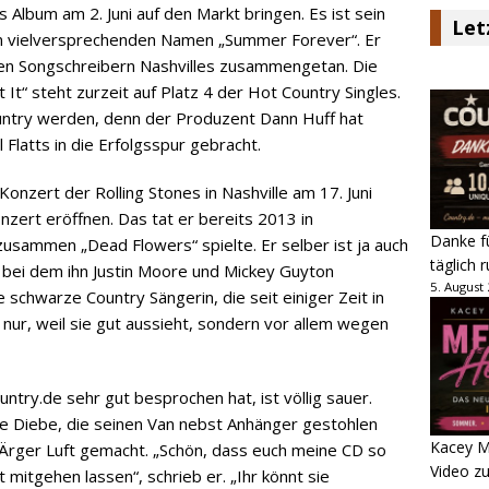
 Album am 2. Juni auf den Markt bringen. Es ist sein
Let
n vielversprechenden Namen „Summer Forever“. Er
ten Songschreibern Nashvilles zusammengetan. Die
It“ steht zurzeit auf Platz 4 der Hot Country Singles.
untry werden, denn der Produzent Dann Huff hat
 Flatts in die Erfolgsspur gebracht.
Konzert der Rolling Stones in Nashville am 17. Juni
zert eröffnen. Das tat er bereits 2013 in
Danke fü
zusammen „Dead Flowers“ spielte. Er selber ist ja auch
täglich 
, bei dem ihn Justin Moore und Mickey Guyton
5. August
e schwarze Country Sängerin, die seit einiger Zeit in
t nur, weil sie gut aussieht, sondern vor allem wegen
ntry.de sehr gut besprochen hat, ist völlig sauer.
die Diebe, die seinen Van nebst Anhänger gestohlen
Kacey M
Ärger Luft gemacht. „Schön, dass euch meine CD so
Video z
t mitgehen lassen“, schrieb er. „Ihr könnt sie