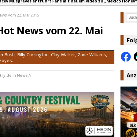
acey Musgraves entführt Fans mit neuem Video zu „Mexico Honey“
arter Faith mit brandneuem Musikvideo zu „Pearl Handled Pistol“
ews vom 22. Mai 2015
Such
on Volt – „Sound Signal Serenades“ erscheint am 28. August
Hot News vom 22. Mai
ountry Music Hot News – 2. August 2026: Dolly Parton, Bill Anders
s Johnson & The Hollywood Hillbillies kündigen neues Album mit „
Fol
anke für Euer Vertrauen: Country.de erreicht täglich rund 10.000 L
n Bush, Billy Currington, Clay Walker, Zane Williams,
Hayes.
Anz
try.de
in
News
//