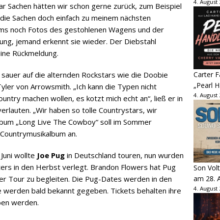
4. August
r Sachen hätten wir schon gerne zurück, zum Beispiel
t die Sachen doch einfach zu meinem nächsten
ams noch Fotos des gestohlenen Wagens und der
ung, jemand erkennt sie wieder. Der Diebstahl
eine Rückmeldung.
st sauer auf die alternden Rockstars wie die Doobie
Carter 
„Pearl H
yler von Arrowsmith. „Ich kann die Typen nicht
4. August
ntry machen wollen, es kotzt mich echt an“, ließ er in
rlauten. „Wir haben so tolle Countrystars, wir
 Album „Long Live The Cowboy“ soll im Sommer
s Countrymusikalbum an.
Juni wollte
Joe Pug
in Deutschland touren, nun wurden
ers in den Herbst verlegt. Brandon Flowers hat Pug
Son Volt
iner Tour zu begleiten. Die Pug-Dates werden in den
am 28. 
4. August
 werden bald bekannt gegeben. Tickets behalten ihre
ben werden.