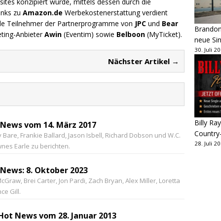
ites konzipiert wurde, mittels dessen durch die
inks zu
Amazon.de
Werbekostenerstattung verdient
.de Teilnehmer der Partnerprogramme von
JPC
und
Bear
Brandon 
eting-Anbieter
Awin
(Eventim) sowie
Belboon
(MyTicket).
neue Sin
30. Juli 2
Nächster Artikel →
Billy Ray
 News vom 14. März 2017
Country
Bare, Frankie Ballard, Jason Isbell, Richard Dobson und W.C.
28. Juli 2
nes Earle zu berichten.
News: 8. Oktober 2023
Graw, Brei Carter, Jon Pardi, Zach Bryan, Alex Miller, Loretta
ce Gill.
Hot News vom 28. Januar 2013