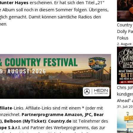
Hunter Hayes
erscheinen. Er hat sich den Titel „21“
ue Album soll noch in diesem Sommer folgen. Übrigens,
nglich gemacht. Damit können sämtliche Radios den
men.
Country
Dolly P
Fokus
2. August
Chris Jo
kündige
Ahead“ 
31. Juli 2
filiate
-Links. Affiliate-Links sind mit einem * (oder mit
nnzeichnet.
Partnerprogramme Amazon, JPC, Bear
), Belboon (MyTicket)
:
Country.de
ist Teilnehmer des
e S.à.r.l.
und Partner des Werbeprogramms, das zur