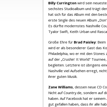
Billy Currington
wird sein neuestes
sechstes Studioalbum und trägt de
hat sich für das Album mit den bes
erste Single des neuen Album „Don’t 
Es dürfte modernstes Nashville Co
Tyalor Swift, Keith Urban und Rascal
Große Ehre für
Brad Paisley
: Beim 
wird er als besonderer Gast das Kon
Philadelphia, wo er mit den Stones 
auf der „Crushin‘ It World“ Tournee
begleiten. Letztere ist übrigens ein
Nashville viel Aufsehen erregt, nich
ihrer guten Musik.
Zane Williams
, dessen neue CD Cou
Nicht auf Country.de, sondern auf 
haben. Auf Facebook hat er seinem 
gut gefallen haben, dass ihr alle hab