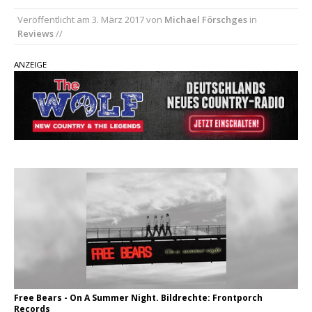
Country Music Hot News – 2. August 2026: Dolly
Veröffentlicht am
3. März 2017
von
Michael Förschges
in
Parton, Bill Anderson und Shaboozey im Fokus
Reviews
//
Chris Johnson & The Hollywood Hillbillies
kündigen neues Album mit „Better Days
ANZEIGE
Ahead“ an
Danke für Euer Vertrauen: Country.de erreicht
täglich rund 10.000 Leser
Free Bears - On A Summer Night. Bildrechte: Frontporch
Records