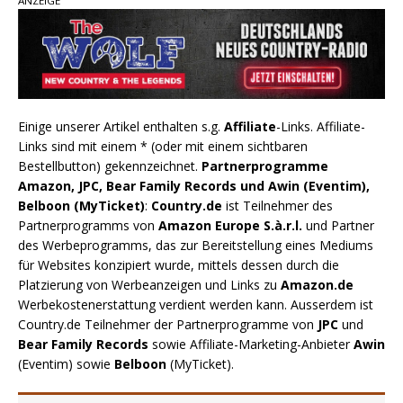
ANZEIGE
Einige unserer Artikel enthalten s.g.
Affiliate
-Links. Affiliate-
Links sind mit einem * (oder mit einem sichtbaren
Bestellbutton) gekennzeichnet.
Partnerprogramme
Amazon, JPC, Bear Family Records und Awin (Eventim),
Belboon (MyTicket)
:
Country.de
ist Teilnehmer des
Partnerprogramms von
Amazon Europe S.à.r.l.
und Partner
des Werbeprogramms, das zur Bereitstellung eines Mediums
für Websites konzipiert wurde, mittels dessen durch die
Platzierung von Werbeanzeigen und Links zu
Amazon.de
Werbekostenerstattung verdient werden kann. Ausserdem ist
Country.de Teilnehmer der Partnerprogramme von
JPC
und
Bear Family Records
sowie Affiliate-Marketing-Anbieter
Awin
(Eventim) sowie
Belboon
(MyTicket).