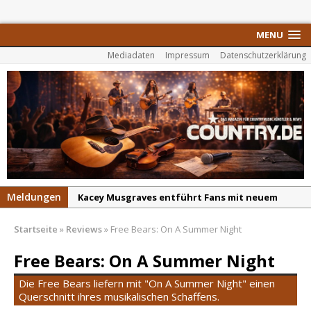
MENU
Mediadaten
Impressum
Datenschutzerklärung
Meldungen
Kacey Musgraves entführt Fans mit neuem
Video zu „Mexico Honey“
Startseite
»
Reviews
»
Free Bears: On A Summer Night
Carter Faith mit brandneuem Musikvideo zu
„Pearl Handled Pistol“
Free Bears: On A Summer Night
Son Volt – „Sound Signal Serenades“ erscheint
Die Free Bears liefern mit "On A Summer Night" einen
am 28. August
Querschnitt ihres musikalischen Schaffens.