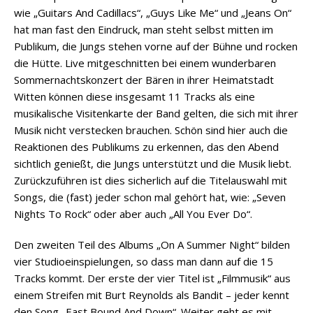
wie „Guitars And Cadillacs“, „Guys Like Me“ und „Jeans On“
hat man fast den Eindruck, man steht selbst mitten im
Publikum, die Jungs stehen vorne auf der Bühne und rocken
die Hütte. Live mitgeschnitten bei einem wunderbaren
Sommernachtskonzert der Bären in ihrer Heimatstadt
Witten können diese insgesamt 11 Tracks als eine
musikalische Visitenkarte der Band gelten, die sich mit ihrer
Musik nicht verstecken brauchen. Schön sind hier auch die
Reaktionen des Publikums zu erkennen, das den Abend
sichtlich genießt, die Jungs unterstützt und die Musik liebt.
Zurückzuführen ist dies sicherlich auf die Titelauswahl mit
Songs, die (fast) jeder schon mal gehört hat, wie: „Seven
Nights To Rock“ oder aber auch „All You Ever Do“.
Den zweiten Teil des Albums „On A Summer Night“ bilden
vier Studioeinspielungen, so dass man dann auf die 15
Tracks kommt. Der erste der vier Titel ist „Filmmusik“ aus
einem Streifen mit Burt Reynolds als Bandit – jeder kennt
den Song „East Bound And Down“. Weiter geht es mit