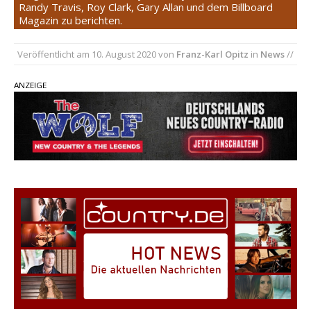
Ella Langley schreibt Musikgeschichte:
Randy Travis, Roy Clark, Gary Allan und dem Billboard
Magazin zu berichten.
„Choosin‘ Texas“ gehört zu den größten Hits
aller Zeiten
Veröffentlicht am
10. August 2020
von
Franz-Karl Opitz
in
News
//
pez veröffentlicht neue Single „Late Night
Talks“ – eine Hymne auf unvergessliche
ANZEIGE
Sommernächte
Country Music Hot News – 9. August 2026:
Morgan Wallen, Dolly Parton und Riley Green im
Fokus