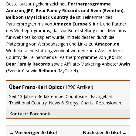
Bestellbutton) gekennzeichnet.
Partnerprogramme
Amazon, JPC, Bear Family Records und Awin (Eventim),
Belboon (MyTicket)
:
Country.de
ist Teilnehmer des
Partnerprogramms von
Amazon Europe S.à.r.l.
und Partner
des Werbeprogramms, das zur Bereitstellung eines Mediums
für Websites konzipiert wurde, mittels dessen durch die
Platzierung von Werbeanzeigen und Links zu
Amazon.de
Werbekostenerstattung verdient werden kann. Ausserdem ist
Country.de Teilnehmer der Partnerprogramme von
JPC
und
Bear Family Records
sowie Affiliate-Marketing-Anbieter
Awin
(Eventim) sowie
Belboon
(MyTicket).
Über Franz-Karl Opitz
(
1290 Artikel
)
Seit 13 Jahren Redakteur bei Country.de - Fachgebiet:
Traditional Country. News & Storys, Charts, Rezensionen.
Kontakt:
Facebook
← Vorheriger Artikel
Nächster Artikel →