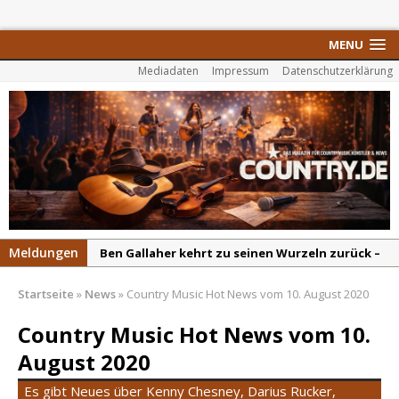
MENU
Mediadaten
Impressum
Datenschutzerklärung
Meldungen
Ben Gallaher kehrt zu seinen Wurzeln zurück –
„Taylor Gold“ zeigt die Kraft der Akustik
Startseite
»
News
»
Country Music Hot News vom 10. August 2020
Colton Dawson legt mit „Worth It“ nach –
Country mit Herz und Humor
Country Music Hot News vom 10.
Carly Pearce hinterfragt den ständigen
August 2020
Vergleich mit anderen
Es gibt Neues über Kenny Chesney, Darius Rucker,