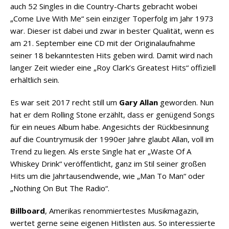
auch 52 Singles in die Country-Charts gebracht wobei
„Come Live With Me“ sein einziger Toperfolg im Jahr 1973
war. Dieser ist dabei und zwar in bester Qualität, wenn es
am 21. September eine CD mit der Originalaufnahme
seiner 18 bekanntesten Hits geben wird. Damit wird nach
langer Zeit wieder eine „Roy Clark’s Greatest Hits“ offiziell
erhältlich sein.
Es war seit 2017 recht still um
Gary Allan
geworden. Nun
hat er dem Rolling Stone erzählt, dass er genügend Songs
für ein neues Album habe. Angesichts der Rückbesinnung
auf die Countrymusik der 1990er Jahre glaubt Allan, voll im
Trend zu liegen. Als erste Single hat er „Waste Of A
Whiskey Drink“ veröffentlicht, ganz im Stil seiner großen
Hits um die Jahrtausendwende, wie „Man To Man“ oder
„Nothing On But The Radio“.
Billboard
, Amerikas renommiertestes Musikmagazin,
wertet gerne seine eigenen Hitlisten aus. So interessierte