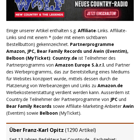
Einige unserer Artikel enthalten s.g.
Affiliate
-Links. Affiliate-
Links sind mit einem * (oder mit einem sichtbaren
Bestellbutton) gekennzeichnet.
Partnerprogramme
Amazon, JPC, Bear Family Records und Awin (Eventim),
Belboon (MyTicket)
:
Country.de
ist Teilnehmer des
Partnerprogramms von
Amazon Europe S.à.r.l.
und Partner
des Werbeprogramms, das zur Bereitstellung eines Mediums
für Websites konzipiert wurde, mittels dessen durch die
Platzierung von Werbeanzeigen und Links zu
Amazon.de
Werbekostenerstattung verdient werden kann. Ausserdem ist
Country.de Teilnehmer der Partnerprogramme von
JPC
und
Bear Family Records
sowie Affiliate-Marketing-Anbieter
Awin
(Eventim) sowie
Belboon
(MyTicket).
Über Franz-Karl Opitz
(
1290 Artikel
)
Seit 13 Jahren Redakteur bei Country.de - Fachgebiet: