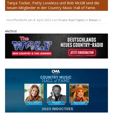
Ella Langley schreibt Musikgeschichte:
Tanya Tucker, Patty Loveless und Bob McDill sind die
neuen Mitglieder in der Country Music Hall of Fame.
„Choosin‘ Texas“ gehört zu den größten Hits
aller Zeiten
Veröffentlicht am
8. April 2023
von
Franz-Karl Opitz
in
News
//
pez veröffentlicht neue Single „Late Night
Talks“ – eine Hymne auf unvergessliche
ANZEIGE
Sommernächte
Country Music Hot News – 9. August 2026:
Morgan Wallen, Dolly Parton und Riley Green im
Fokus