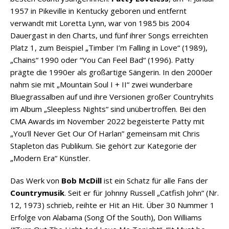
1957 in Pikeville in Kentucky geboren und entfernt
verwandt mit Loretta Lynn, war von 1985 bis 2004
Dauergast in den Charts, und fünf ihrer Songs erreichten
Platz 1, zum Beispiel „Timber I’m Falling in Love“ (1989),
„Chains“ 1990 oder “You Can Feel Bad“ (1996). Patty
prägte die 1990er als großartige Sängerin. In den 2000er
nahm sie mit „Mountain Soul I + II“ zwei wunderbare
Bluegrassalben auf und ihre Versionen großer Countryhits
im Album „Sleepless Nights“ sind unübertroffen. Bei den
CMA Awards im November 2022 begeisterte Patty mit
„You’ll Never Get Our Of Harlan” gemeinsam mit Chris
Stapleton das Publikum. Sie gehört zur Kategorie der
„Modern Era“ Künstler.
Das Werk von
Bob McDill
ist ein Schatz für alle Fans der
Countrymusik
. Seit er für Johnny Russell „Catfish John“ (Nr.
12, 1973) schrieb, reihte er Hit an Hit. Über 30 Nummer 1
Erfolge von Alabama (Song Of the South), Don Williams