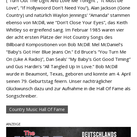
(“Turn Out The Light And Love Me Tonight“, “It Must be
Love“, “If Hollywoord Don’t Need You“), Alan Jackson (Gone
Country) und natürlich Waylon Jennings’ “Amanda” stammen
ebenso von McDill, wie “Don’t Close Your Eyes”, das Keith
Whitley so ergreifend sang. Im Februar 1985 waren vier
der acht ersten Plätze der Hot Country Songs des
Billboard Kompositionen von Bob McDill: Mel McDaniel’s
“Baby’s Got Her Blue Jeans On.” Ed Bruce’s “You Turn Me
On (Like A Radio)”, Dan Seals’ “My Baby’s Got Good Timing”
und Gus Hardin’s “All Tangled Up In Love.” Bob McDill
wurde in Beaumont, Texas, geboren und konnte am 4. April
seinen 79. Geburtstag feiern. Unser nachträglicher
Glückwunsch dazu und zur Aufnahme in die Hall Of Fame als
Songschreiber.
Country Music Hall Of Fame
ANZEIGE