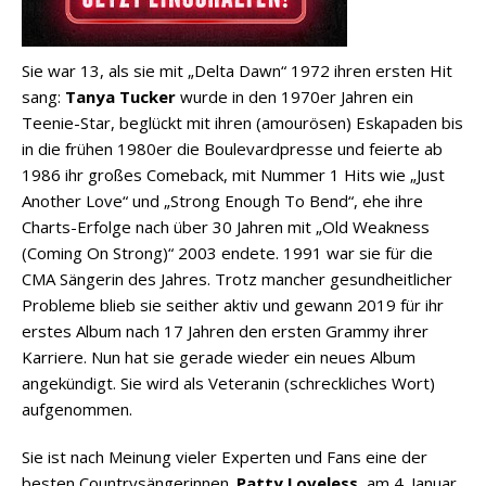
Sie war 13, als sie mit „Delta Dawn“ 1972 ihren ersten Hit
sang:
Tanya Tucker
wurde in den 1970er Jahren ein
Teenie-Star, beglückt mit ihren (amourösen) Eskapaden bis
in die frühen 1980er die Boulevardpresse und feierte ab
1986 ihr großes Comeback, mit Nummer 1 Hits wie „Just
Another Love“ und „Strong Enough To Bend“, ehe ihre
Charts-Erfolge nach über 30 Jahren mit „Old Weakness
(Coming On Strong)“ 2003 endete. 1991 war sie für die
CMA Sängerin des Jahres. Trotz mancher gesundheitlicher
Probleme blieb sie seither aktiv und gewann 2019 für ihr
erstes Album nach 17 Jahren den ersten Grammy ihrer
Karriere. Nun hat sie gerade wieder ein neues Album
angekündigt. Sie wird als Veteranin (schreckliches Wort)
aufgenommen.
Sie ist nach Meinung vieler Experten und Fans eine der
besten Countrysängerinnen.
Patty Loveless
, am 4. Januar