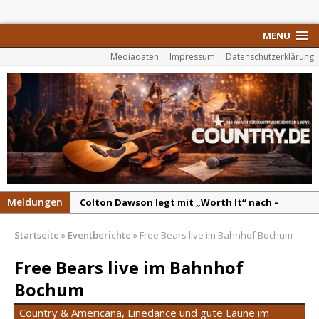
MENU
Mediadaten
Impressum
Datenschutzerklärung
Meldungen
Colton Dawson legt mit „Worth It“ nach –
Country mit Herz und Humor
Startseite
»
Eventberichte
»
Free Bears live im Bahnhof Bochum
Carly Pearce hinterfragt den ständigen
Vergleich mit anderen
Free Bears live im Bahnhof
Ella Langley schreibt Musikgeschichte:
Bochum
„Choosin‘ Texas“ gehört zu den größten Hits
Country & Americana, Linedance und gute Laune im
aller Zeiten