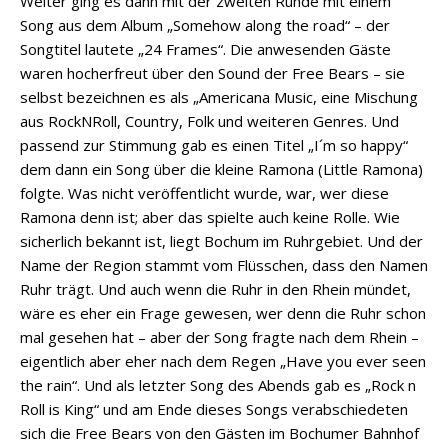
Weiter ging es dann mit der zweiten Runde mit einem
Song aus dem Album „Somehow along the road“ – der
Songtitel lautete „24 Frames“. Die anwesenden Gäste
waren hocherfreut über den Sound der Free Bears – sie
selbst bezeichnen es als „Americana Music, eine Mischung
aus RockNRoll, Country, Folk und weiteren Genres. Und
passend zur Stimmung gab es einen Titel „I´m so happy“
dem dann ein Song über die kleine Ramona (Little Ramona)
folgte. Was nicht veröffentlicht wurde, war, wer diese
Ramona denn ist; aber das spielte auch keine Rolle. Wie
sicherlich bekannt ist, liegt Bochum im Ruhrgebiet. Und der
Name der Region stammt vom Flüsschen, dass den Namen
Ruhr trägt. Und auch wenn die Ruhr in den Rhein mündet,
wäre es eher ein Frage gewesen, wer denn die Ruhr schon
mal gesehen hat – aber der Song fragte nach dem Rhein –
eigentlich aber eher nach dem Regen „Have you ever seen
the rain“. Und als letzter Song des Abends gab es „Rock n
Roll is King“ und am Ende dieses Songs verabschiedeten
sich die Free Bears von den Gästen im Bochumer Bahnhof