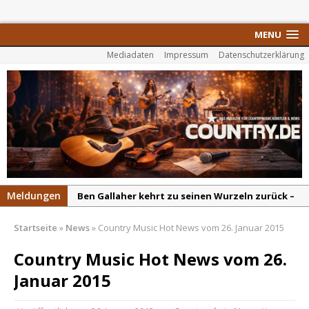
MENU
Mediadaten
Impressum
Datenschutzerklärung
Meldungen
Ben Gallaher kehrt zu seinen Wurzeln zurück –
„Taylor Gold“ zeigt die Kraft der Akustik
Startseite
»
News
»
Country Music Hot News vom 26. Januar 2015
Colton Dawson legt mit „Worth It“ nach –
Country mit Herz und Humor
Country Music Hot News vom 26.
Carly Pearce hinterfragt den ständigen
Januar 2015
Vergleich mit anderen