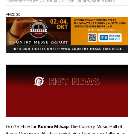
Veröffentlicht am
26. Januar 2015
von
Country.de
in
News
//
Ella Langley schreibt Musikgeschichte:
„Choosin‘ Texas“ gehört zu den größten Hits
ANZEIGE
aller Zeiten
pez veröffentlicht neue Single „Late Night
Talks“ – eine Hymne auf unvergessliche
Sommernächte
Country Music Hot News – 9. August 2026:
Morgan Wallen, Dolly Parton und Riley Green im
Fokus
Große Ehre für
Ronnie Milsap
. Die Country Music Hall of
Fame Museum in Nashville wird eine Sonderausstellung zu