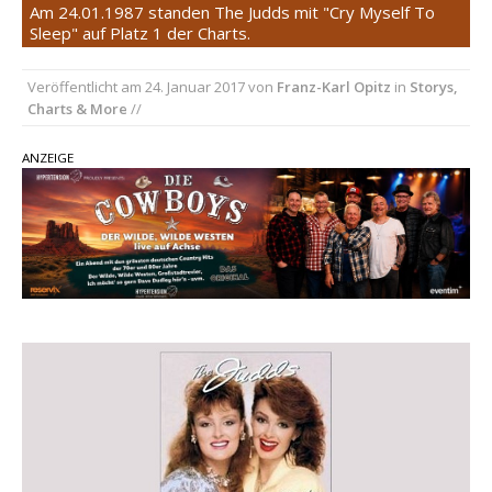
Am 24.01.1987 standen The Judds mit "Cry Myself To
Sleep" auf Platz 1 der Charts.
pez veröffentlicht neue Single „Late Night
Talks“ – eine Hymne auf unvergessliche
Veröffentlicht am
24. Januar 2017
von
Franz-Karl Opitz
in
Storys,
Sommernächte
Charts & More
//
Randy Travis veröffentlicht mit „I Don’t Care“
einen weiteren Schatz aus dem Archiv
ANZEIGE
Ben Gallaher kehrt zu seinen Wurzeln zurück –
„Taylor Gold“ zeigt die Kraft der Akustik