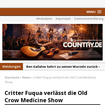
MENU
Mediadaten
Impressum
Datenschutzerklärung
Meldungen
Ben Gallaher kehrt zu seinen Wurzeln zurück –
„Taylor Gold“ zeigt die Kraft der Akustik
Startseite
»
News
»
Critter Fuqua verlässt die Old Crow Medicine
Colton Dawson legt mit „Worth It“ nach –
Show
Country mit Herz und Humor
Critter Fuqua verlässt die Old
Carly Pearce hinterfragt den ständigen
Crow Medicine Show
Vergleich mit anderen