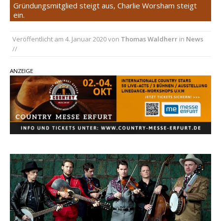
Ella Langley schreibt Musikgeschichte:
Gründungsmitglied steigt aus, Charlie Worsham steigt
ein.
„Choosin‘ Texas“ gehört zu den größten Hits
aller Zeiten
Veröffentlicht am
4. Januar 2020
von
Thomas Waldherr
in
News
pez veröffentlicht neue Single „Late Night
//
Talks“ – eine Hymne auf unvergessliche
Sommernächte
ANZEIGE
Country Music Hot News – 9. August 2026:
Morgan Wallen, Dolly Parton und Riley Green im
Fokus