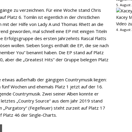
5. August
änge zu verzeichnen. Für eine Woche stand Chris
uf Platz 6. Tomlin ist eigentlich in der christlichen
Kacey M
Video z
h mit der Hilfe von Lady A und Thomas Rhett an die
4. August
end geworden, mal schnell eine EP mit einigen Titeln
ie Erfolgsgruppe des ersten Jahrzehnts Rascal Flatts
flösen wollen. Sieben Songs enthält die EP, die sie nach
member You“ benannt haben. Die EP stand auf Platz
50, aber die „Greatest Hits“ der Gruppe belegen Platz
e etwas außerhalb der gängigen Countrymusik liegen:
ch fünf Wochen und ehemals Platz 1 jetzt auf der 16.
ingende Countrymusik. Zwei seiner Alben konnte er
in letztes „Country Source“ aus dem Jahr 2019 stand
m „Purgatory“ (Fegefeuer) steht zurzeit auf Platz 17
uf Platz 46 der Single-Charts.