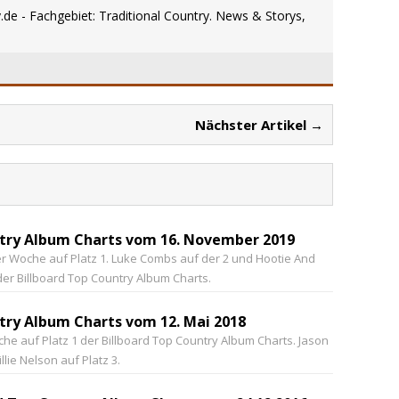
.de - Fachgebiet: Traditional Country. News & Storys,
Nächster Artikel →
ntry Album Charts vom 16. November 2019
r Woche auf Platz 1. Luke Combs auf der 2 und Hootie And
der Billboard Top Country Album Charts.
try Album Charts vom 12. Mai 2018
che auf Platz 1 der Billboard Top Country Album Charts. Jason
lie Nelson auf Platz 3.