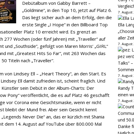
Debütalbum von Gabby Barrett –
Vergleic
„Goldmine“, in den Top 10, jetzt auf Platz 6.
7. August
Das liegt sicher auch an dem Erfolg, den die
erste Single „I Hope“ in den Billboard Top
Ella Lan
„Choosin
sationeller Platz 10 erreicht wird. Es grenzt an
aller Zei
h 277 Wochen (oder fünf Jahren) mit „Traveller“ auf
7. August
nt und „Southside“, gefolgt von Maren Morris‘ „GIRL“
nd mit „Greatest Hits So Far“, mit 263 Wochen das
pez verö
50 Titeln nach „Traveller“.
Talks“ –
Sommer
 von Lindsey Ell – „Heart Theory“, an den Start. Es
7. August
Lindsey Ell damit zufrieden ist, scheint fraglich. Und
 Künstler sein Debüt in der Album-Charts: Der
Randy Tr
einen w
ow Pony“ veröffentlicht, die es auf Platz 46 geschafft
7. August
nge vor Corona eine Gesichtsmaske, wenn er nicht
st bleibt der Mund frei. Aber sein Gesicht kennt
 „Legends Never Die“ an, das er kürzlich mit Shania
it dem 14. August auf YouTube über 800.000 Mal
Danke fü
täglich 