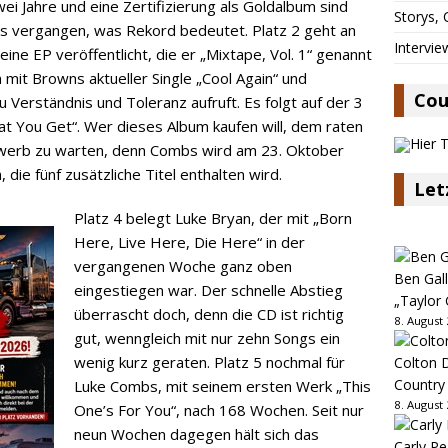
ei Jahre und eine Zertifizierung als Goldalbum sind
Storys,
ms vergangen, was Rekord bedeutet. Platz 2 geht an
Intervie
eine EP veröffentlicht, die er „Mixtape, Vol. 1“ genannt
 mit Browns aktueller Single „Cool Again“ und
Cou
u Verständnis und Toleranz aufruft. Es folgt auf der 3
at You Get“. Wer dieses Album kaufen will, dem raten
rwerb zu warten, denn Combs wird am 23. Oktober
die fünf zusätzliche Titel enthalten wird.
Let
Platz 4 belegt Luke Bryan, der mit „Born
Here, Live Here, Die Here“ in der
vergangenen Woche ganz oben
Ben Gall
eingestiegen war. Der schnelle Abstieg
„Taylor 
überrascht doch, denn die CD ist richtig
8. August
gut, wenngleich mit nur zehn Songs ein
wenig kurz geraten. Platz 5 nochmal für
Colton D
Country
Luke Combs, mit seinem ersten Werk „This
8. August
One’s For You“, nach 168 Wochen. Seit nur
neun Wochen dagegen hält sich das
Carly Pe