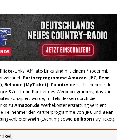
filiate
-Links. Affiliate-Links sind mit einem * (oder mit
nnzeichnet.
Partnerprogramme Amazon, JPC, Bear
), Belboon (MyTicket)
:
Country.de
ist Teilnehmer des
e S.à.r.l.
und Partner des Werbeprogramms, das zur
ites konzipiert wurde, mittels dessen durch die
inks zu
Amazon.de
Werbekostenerstattung verdient
.de Teilnehmer der Partnerprogramme von
JPC
und
Bear
eting-Anbieter
Awin
(Eventim) sowie
Belboon
(MyTicket).
tikel
)