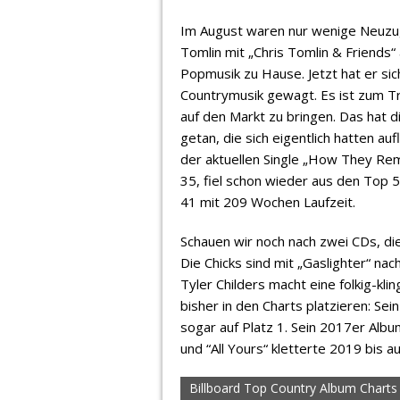
Im August waren nur wenige Neuzug
Tomlin mit „Chris Tomlin & Friends“ a
Popmusik zu Hause. Jetzt hat er sic
Countrymusik gewagt. Es ist zum Tr
auf den Markt zu bringen. Das hat d
getan, die sich eigentlich hatten au
der aktuellen Single „How They Re
35, fiel schon wieder aus den Top 
41 mit 209 Wochen Laufzeit.
Schauen wir noch nach zwei CDs, di
Die Chicks sind mit „Gaslighter“ na
Tyler Childers macht eine folkig-kl
bisher in den Charts platzieren: Se
sogar auf Platz 1. Sein 2017er Albu
und “All Yours“ kletterte 2019 bis a
Billboard Top Country Album Charts