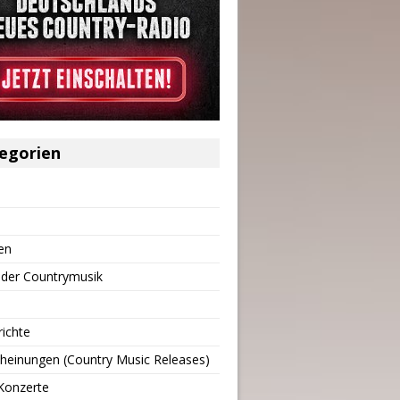
egorien
en
 der Countrymusik
richte
heinungen (Country Music Releases)
Konzerte