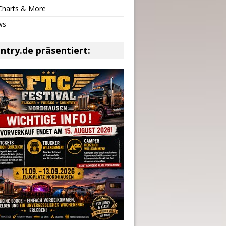
 Charts & More
ws
ntry.de präsentiert: