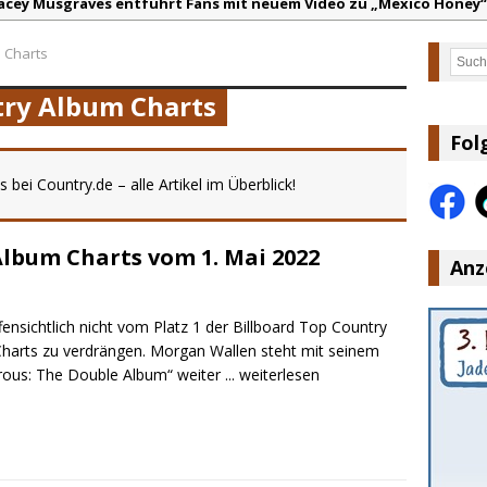
acey Musgraves entführt Fans mit neuem Video zu „Mexico Honey“
arter Faith mit brandneuem Musikvideo zu „Pearl Handled Pistol“
 Charts
Such
on Volt – „Sound Signal Serenades“ erscheint am 28. August
try Album Charts
ountry Music Hot News – 2. August 2026: Dolly Parton, Bill Anders
s Johnson & The Hollywood Hillbillies kündigen neues Album mit „
Fol
anke für Euer Vertrauen: Country.de erreicht täglich rund 10.000 L
bei Country.de – alle Artikel im Überblick!
Album Charts vom 1. Mai 2022
Anz
ffensichtlich nicht vom Platz 1 der Billboard Top Country
harts zu verdrängen. Morgan Wallen steht mit seinem
ous: The Double Album“ weiter
... weiterlesen