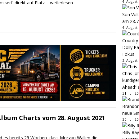
4. August
ossed“ direkt auf Platz
... weiterlesen
Son Volt
am 28. 
4. August
Country
Dolly P
Fokus
2. August
Chris Jo
kündige
Ahead“ 
31. Juli 2
Brandon 
neue Sin
Album Charts vom 28. August 2021
30. Juli 2
Billy Ray
ind es bereits 29 Wochen, dass Morgan Wallen die