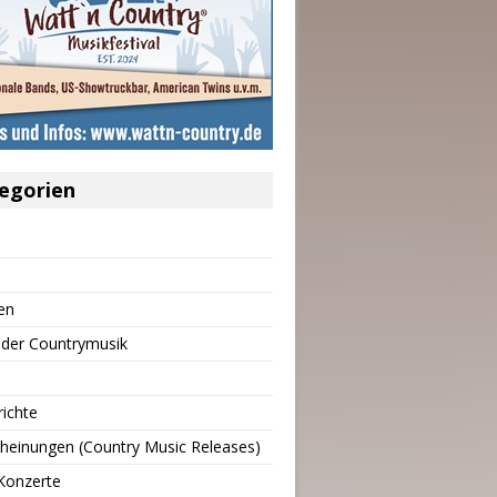
egorien
en
 der Countrymusik
richte
heinungen (Country Music Releases)
Konzerte