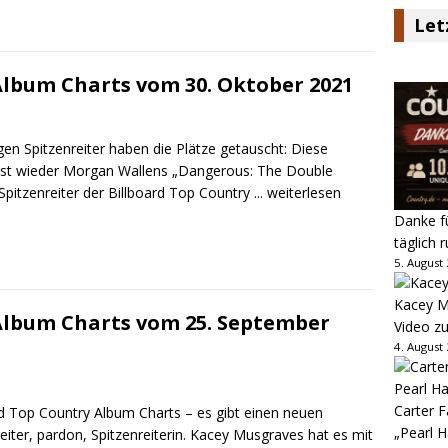
Let
Album Charts vom 30. Oktober 2021
gen Spitzenreiter haben die Plätze getauscht: Diese
st wieder Morgan Wallens „Dangerous: The Double
Spitzenreiter der Billboard Top Country
... weiterlesen
Danke fü
täglich 
5. August
Kacey M
Album Charts vom 25. September
Video z
4. August
Carter 
rd Top Country Album Charts – es gibt einen neuen
„Pearl H
eiter, pardon, Spitzenreiterin. Kacey Musgraves hat es mit