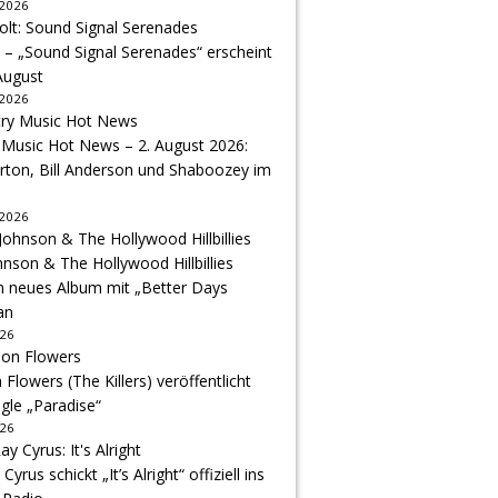
 2026
 – „Sound Signal Serenades“ erscheint
August
 2026
 Music Hot News – 2. August 2026:
arton, Bill Anderson und Shaboozey im
 2026
hnson & The Hollywood Hillbillies
n neues Album mit „Better Days
an
026
Flowers (The Killers) veröffentlicht
gle „Paradise“
026
 Cyrus schickt „It’s Alright“ offiziell ins