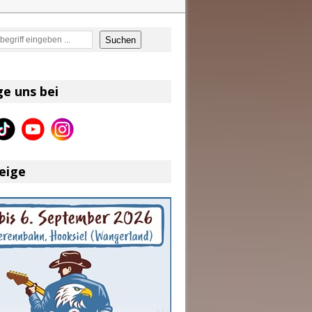
en
Suchen
on und Shaboozey im Fokus
Better Days Ahead“ an
ge uns bei
eser
eige