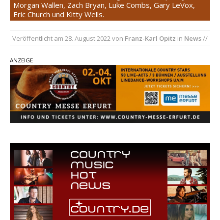
Country Music Hot News – 2. August 2026: Dolly
Morgan Wallen, Zach Bryan, Luke Combs, Gary LeVox,
Eric Church und Kitty Wells.
Parton, Bill Anderson und Shaboozey im Fokus
Chris Johnson & The Hollywood Hillbillies
Veröffentlicht am
28. August 2022
von
Franz-Karl Opitz
in
News
//
kündigen neues Album mit „Better Days
Ahead“ an
ANZEIGE
Danke für Euer Vertrauen: Country.de erreicht
täglich rund 10.000 Leser