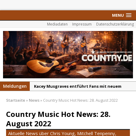
MENU
Mediadaten
Impressum
Datenschutzerklärung
Meldungen
Kacey Musgraves entführt Fans mit neuem
Video zu „Mexico Honey“
Startseite
»
News
»
Country Music Hot News: 28. August 2022
Carter Faith mit brandneuem Musikvideo zu
„Pearl Handled Pistol“
Country Music Hot News: 28.
Son Volt – „Sound Signal Serenades“ erscheint
August 2022
am 28. August
Aktuelle News über Chris Young, Mitchell Tenpenny,