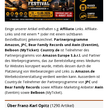
Einige unserer Artikel enthalten s.g.
Affiliate
-Links. Affiliate-
Links sind mit einem * (oder mit einem sichtbaren
Bestellbutton) gekennzeichnet.
Partnerprogramme
Amazon, JPC, Bear Family Records und Awin (Eventim),
Belboon (MyTicket)
:
Country.de
ist Teilnehmer des
Partnerprogramms von
Amazon Europe S.à.r.l.
und Partner
des Werbeprogramms, das zur Bereitstellung eines Mediums
für Websites konzipiert wurde, mittels dessen durch die
Platzierung von Werbeanzeigen und Links zu
Amazon.de
Werbekostenerstattung verdient werden kann. Ausserdem ist
Country.de Teilnehmer der Partnerprogramme von
JPC
und
Bear Family Records
sowie Affiliate-Marketing-Anbieter
Awin
(Eventim) sowie
Belboon
(MyTicket).
Über Franz-Karl Opitz
(
1290 Artikel
)