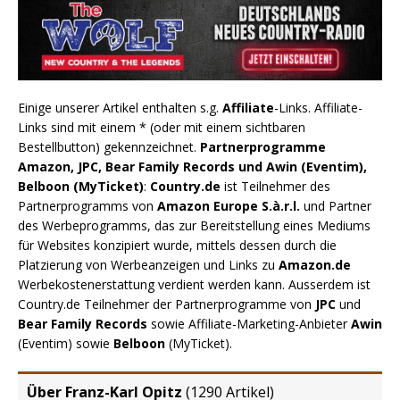
Einige unserer Artikel enthalten s.g.
Affiliate
-Links. Affiliate-
Links sind mit einem * (oder mit einem sichtbaren
Bestellbutton) gekennzeichnet.
Partnerprogramme
Amazon, JPC, Bear Family Records und Awin (Eventim),
Belboon (MyTicket)
:
Country.de
ist Teilnehmer des
Partnerprogramms von
Amazon Europe S.à.r.l.
und Partner
des Werbeprogramms, das zur Bereitstellung eines Mediums
für Websites konzipiert wurde, mittels dessen durch die
Platzierung von Werbeanzeigen und Links zu
Amazon.de
Werbekostenerstattung verdient werden kann. Ausserdem ist
Country.de Teilnehmer der Partnerprogramme von
JPC
und
Bear Family Records
sowie Affiliate-Marketing-Anbieter
Awin
(Eventim) sowie
Belboon
(MyTicket).
Über Franz-Karl Opitz
(
1290 Artikel
)