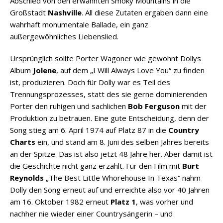
Abschied von den erwähnten Smoky Mountains in die
Großstadt
Nashville
. All diese Zutaten ergaben dann eine
wahrhaft monumentale Ballade, ein ganz
außergewöhnliches Liebenslied.
Ursprünglich sollte Porter Wagoner wie gewohnt Dollys
Album
Jolene
, auf dem „I Will Always Love You“ zu finden
ist, produzieren. Doch für Dolly war es Teil des
Trennungsprozesses, statt des sie gerne dominierenden
Porter den ruhigen und sachlichen
Bob Ferguson
mit der
Produktion zu betrauen. Eine gute Entscheidung, denn der
Song stieg am 6. April 1974 auf Platz 87 in die
Country
Charts
ein, und stand am 8. Juni des selben Jahres bereits
an der Spitze. Das ist also jetzt 48 Jahre her. Aber damit ist
die Geschichte nicht ganz erzählt. Für den Film mit
Burt
Reynolds
„The Best Little Whorehouse In Texas“ nahm
Dolly den Song erneut auf und erreichte also vor 40 Jahren
am 16. Oktober 1982 erneut
Platz 1
, was vorher und
nachher nie wieder einer Countrysängerin – und