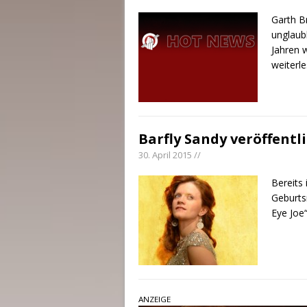
Garth B
unglaub
Jahren 
weiterl
Barfly Sandy veröffentl
30. April 2015 //
Bereits
Geburts
Eye Joe
ANZEIGE