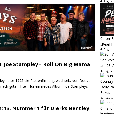
4. August
Carter 
„Pearl H
4. August
Son Volt
: Joe Stampley – Roll On Big Mama
am 28. 
4. August
ley hatte 1975 die Plattenfirma gewechselt, von Dot zu
Country
nach guten Titeln für ein neues Album. Joe Stampleys
Dolly P
Fokus
2. August
s: 13. Nummer 1 für Dierks Bentley
Chris Jo
kündige