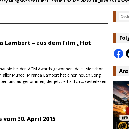
acey Musgraves entführt Fans mit neuem Video zu „Mexico Honey“
arter Faith mit brandneuem Musikvideo zu „Pearl Handled Pistol“
Such
on Volt – „Sound Signal Serenades“ erscheint am 28. August
ountry Music Hot News – 2. August 2026: Dolly Parton, Bill Anders
s Johnson & The Hollywood Hillbillies kündigen neues Album mit „
Fol
a Lambert – aus dem Film „Hot
anke für Euer Vertrauen: Country.de erreicht täglich rund 10.000 L
hat sie bei den ACM Awards gewonnen, da ist sie schon
Anz
in aller Munde. Miranda Lambert hat einen neuen Song
eben und aufgenommen, der jetzt erhältlich
... weiterlesen
 vom 30. April 2015