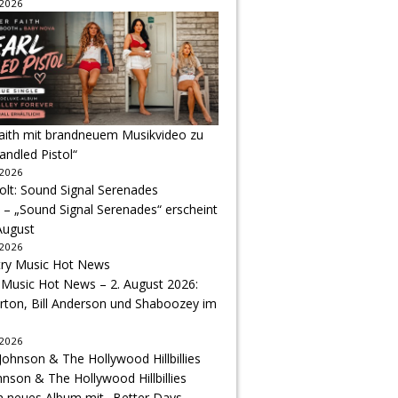
 2026
Faith mit brandneuem Musikvideo zu
andled Pistol“
 2026
 – „Sound Signal Serenades“ erscheint
August
 2026
 Music Hot News – 2. August 2026:
arton, Bill Anderson und Shaboozey im
 2026
hnson & The Hollywood Hillbillies
n neues Album mit „Better Days