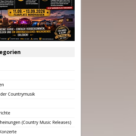
egorien
en
 der Countrymusik
richte
heinungen (Country Music Releases)
Konzerte