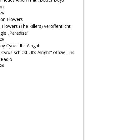
an
026
Flowers (The Killers) veröffentlicht
gle „Paradise“
026
 Cyrus schickt „It’s Alright“ offiziell ins
-Radio
026