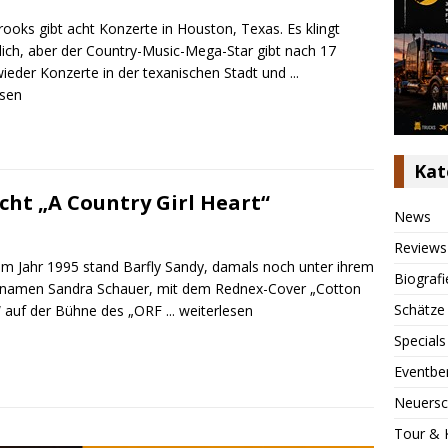
rooks gibt acht Konzerte in Houston, Texas. Es klingt
lich, aber der Country-Music-Mega-Star gibt nach 17
wieder Konzerte in der texanischen Stadt und
...
esen
Kat
icht „A Country Girl Heart“
News
Reviews
 im Jahr 1995 stand Barfly Sandy, damals noch unter ihrem
Biografi
namen Sandra Schauer, mit dem Rednex-Cover „Cotton
Schätze
“ auf der Bühne des „ORF
... weiterlesen
Specials
Eventbe
Neuersc
Tour & 