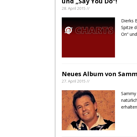
und „Say You Do“!
28. April 2015 //
Dierks 
Spitze 
On“ und
Neues Album von Samm
27. April 2015 //
Sammy K
natürlic
erhalte