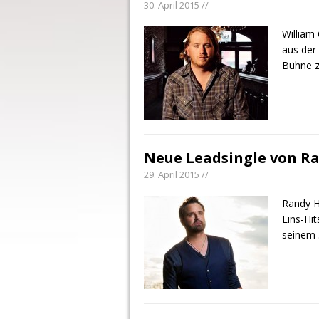
30. April 2015 //
William
aus der
Bühne z
Neue Leadsingle von R
29. April 2015 //
Randy H
Eins-Hi
seinem