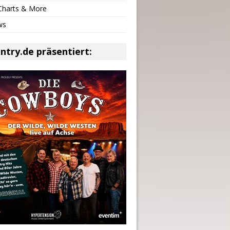
 Charts & More
ws
ntry.de präsentiert: