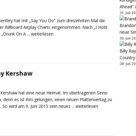
Ahead“ 
31. Juli 2
Bentley hat mit „Say You Do“ zum dreizehnten Mal die
Brandon 
der Billboard Airplay Charts eingenommen. Nach „I Hold
neue Sin
 „Drunk On A
... weiterlesen
30. Juli 2
Billy Ray
Country
28. Juli 2
y Kershaw
ershaw hat eine neue Heimat. Im übertragenen Sinne
h, denn es ist ihm gelungen, einen neuen Plattenvertag zu
n. So wird am 9. Juni 2015 sein neues
... weiterlesen