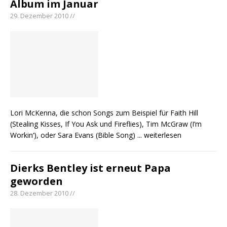
Album im Januar
pez veröffentlicht neue Single „Late Night
29. Dezember 2010 //
Talks“ – eine Hymne auf unvergessliche
Sommernächte
Randy Travis veröffentlicht mit „I Don’t Care“
einen weiteren Schatz aus dem Archiv
Ben Gallaher kehrt zu seinen Wurzeln zurück –
„Taylor Gold“ zeigt die Kraft der Akustik
Lori McKenna, die schon Songs zum Beispiel für Faith Hill
(Stealing Kisses, If You Ask und Fireflies), Tim McGraw (I’m
Workin‘), oder Sara Evans (Bible Song)
... weiterlesen
Dierks Bentley ist erneut Papa
geworden
28. Dezember 2010 //