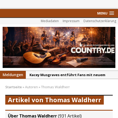
MENU
Mediadaten
Impressum
Datenschutzerklärung
Meldungen
Kacey Musgraves entführt Fans mit neuem
Video zu „Mexico Honey“
Startseite
»
Autoren
»
Thomas Waldherr
Carter Faith mit brandneuem Musikvideo zu
„Pearl Handled Pistol“
Artikel von Thomas Waldherr
Son Volt – „Sound Signal Serenades“ erscheint
am 28. August
Über Thomas Waldherr
(
931 Artikel
)