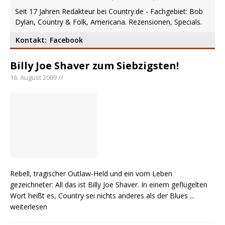
Country Music Hot News – 2. August 2026: Dolly
Seit 17 Jahren Redakteur bei Country.de - Fachgebiet: Bob
Parton, Bill Anderson und Shaboozey im Fokus
Dylan, Country & Folk, Americana. Rezensionen, Specials.
Chris Johnson & The Hollywood Hillbillies
Kontakt:
Facebook
kündigen neues Album mit „Better Days
Ahead“ an
Billy Joe Shaver zum Siebzigsten!
Danke für Euer Vertrauen: Country.de erreicht
16. August 2009 //
täglich rund 10.000 Leser
Rebell, tragischer Outlaw-Held und ein vom Leben
gezeichneter: All das ist Billy Joe Shaver. In einem geflügelten
Wort heißt es, Country sei nichts anderes als der Blues
...
weiterlesen